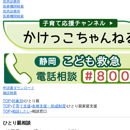
急患診療所
医療機関検索
急患診療所
医療機関検索
申請書ダウンロード
施設検索
TOP
›
対象別
›
ひとり親
TOP
›
子育て支援
›
各種支援・助成制度
›
ひとり親家庭支援
TOP
›
相談したい
›
相談窓口
ひとり親相談