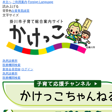
本文へ
ご利用案内
Foreign Language
読み上げる
背景色
白
黄
青
黒
緑茶
文字サイズ
急患診療所
医療機関検索
新規会員登録
ログイン
急患診療所
医療機関検索