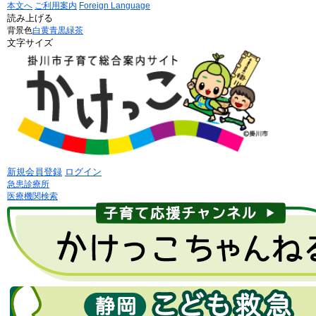
本文へ
ご利用案内
Foreign Language
読み上げる
背景色
白
黄
青
黒
緑茶
文字サイズ
新規会員登録
ログイン
急患診療所
医療機関検索