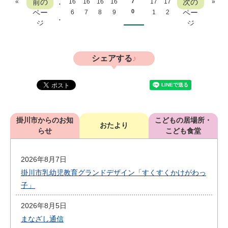
.
前の
次の
«
16
16
16
16
7
17
17
»
ペー
0
ペー
6
7
8
9
1
2
.
ジ
ジ
シェアする
掛川市からのお知
こどもの居場所・
おたより
らせ
こども食堂
2026年8月7日
掛川市乳幼児教育グランドデザイン「すくすくかけがわっ
子」
2026年8月5日
まなざし通信