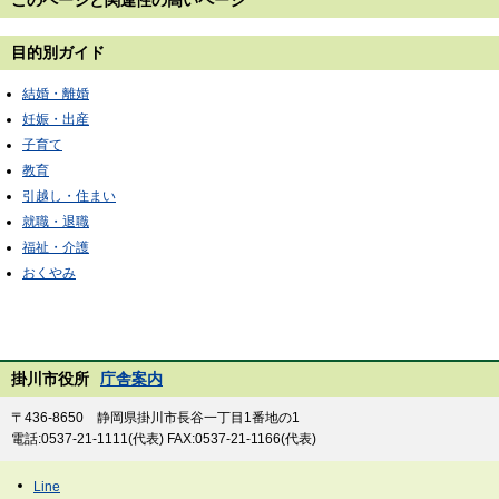
目的別ガイド
結婚・離婚
妊娠・出産
子育て
教育
引越し・住まい
就職・退職
福祉・介護
おくやみ
掛川市役所
庁舎案内
〒436-8650 静岡県掛川市長谷一丁目1番地の1
電話:0537-21-1111(代表) FAX:0537-21-1166(代表)