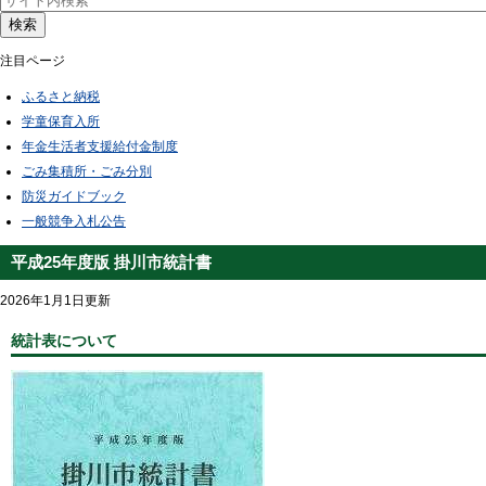
検索
注目ページ
ふるさと納税
学童保育入所
年金生活者支援給付金制度
ごみ集積所・ごみ分別
防災ガイドブック
一般競争入札公告
平成25年度版 掛川市統計書
2026年1月1日更新
統計表について