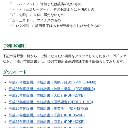
「－（ハイフン）」 皆無または該当のないもの
「・・・（三点リーダー）」事実不詳または不明のもの
「〇（丸印）」 単位に満たないもの
「△（三角印）」 マイナスのもの
「×（バツ印）」 該当数字はあるが発表をさしひかえたもの
ご利用の前に
下記の分野別一覧から、ご覧になりたい項目をクリックしてください。PDFファ
なお、「掛川市統計書」は、掛川市役所企画調整課で冊子販売もしております。（1
ダウンロード
平成25年度版掛川市統計書（表紙・目次）(PDF 1.34MB)
平成25年度版掛川市統計書（地勢・気象）(PDF 959KB)
平成25年度版掛川市統計書（人口）(PDF 427KB)
平成25年度版掛川市統計書（国勢調査）(PDF 1.13MB)
平成25年度版掛川市統計書（事業所）(PDF 427KB)
平成25年度版掛川市統計書（工業）(PDF 352KB)
平成25年度版掛川市統計書（商業）(PDF 432KB)