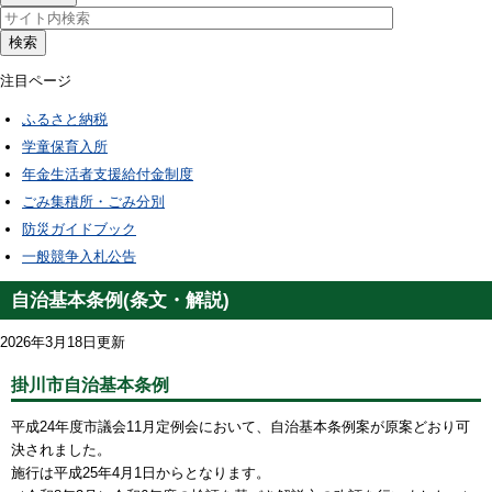
検索
注目ページ
ふるさと納税
学童保育入所
年金生活者支援給付金制度
ごみ集積所・ごみ分別
防災ガイドブック
一般競争入札公告
自治基本条例(条文・解説)
2026年3月18日更新
掛川市自治基本条例
平成24年度市議会11月定例会において、自治基本条例案が原案どおり可
決されました。
施行は平成25年4月1日からとなります。