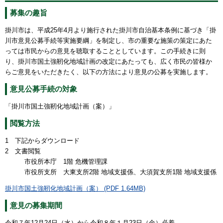
募集の趣旨
掛川市は、平成25年4月より施行された掛川市自治基本条例に基づき「掛
川市意見公募手続等実施要綱」を制定し、市の重要な施策の策定にあた
っては市民からの意見を聴取することとしています。この手続きに則
り、掛川市国土強靭化地域計画の改定にあたっても、広く市民の皆様か
らご意見をいただきたく、以下の方法により意見の公募を実施します。
意見公募手続の対象
「掛川市国土強靭化地域計画（案）」
閲覧方法
1 下記からダウンロード
2 文書閲覧
市役所本庁 1階 危機管理課
市役所支所 大東支所2階 地域支援係、大須賀支所1階 地域支援係
掛川市国土強靭化地域計画（案） (PDF 1.64MB)
意見の募集期間
令和７年12月24日（水）から令和８年１月23日（金）必着