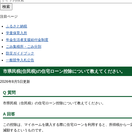
検索
注目ページ
ふるさと納税
学童保育入所
年金生活者支援給付金制度
ごみ集積所・ごみ分別
防災ガイドブック
一般競争入札公告
市県民税(住民税)の住宅ローン控除について教えてください。
2026年8月5日更新
Q 質問
市県民税（住民税）の住宅ローン控除について教えてください。
A 回答
この控除は、マイホームを購入する際に住宅ローンを利用すると、所得税から一
減額するというものです。