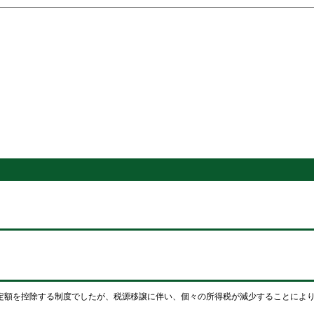
定額を控除する制度でしたが、税源移譲に伴い、個々の所得税が減少することによ