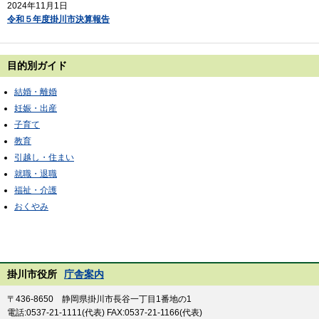
2024年11月1日
令和５年度掛川市決算報告
目的別ガイド
結婚・離婚
妊娠・出産
子育て
教育
引越し・住まい
就職・退職
福祉・介護
おくやみ
掛川市役所
庁舎案内
〒436-8650 静岡県掛川市長谷一丁目1番地の1
電話:0537-21-1111(代表) FAX:0537-21-1166(代表)