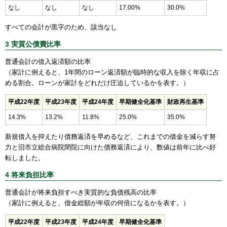
なし
なし
なし
17.00%
30.0%
すべての会計が黒字のため、該当なし
3 実質公債費比率
普通会計の借入返済額の比率
（家計に例えると、1年間のローン返済額が臨時的な収入を除く年収に占
める割合。ローンが家計をどれだけ圧迫しているかを表す。）
平成22年度
平成23年度
平成24年度
早期健全化基準
財政再生基準
14.3%
13.2%
11.8%
25.0%
35.0%
新規借入を抑えたり債務返済を早めるなど、これまでの借金を減らす努
力と旧市立総合病院閉院に向けた債務返済により、数値は前年に比べ好
転しました。
4 将来負担比率
普通会計が将来負担すべき実質的な負債残高の比率
（家計に例えると、借金総額が年収の何倍になるかを表す。）
平成22年度
平成23年度
平成24年度
早期健全化基準