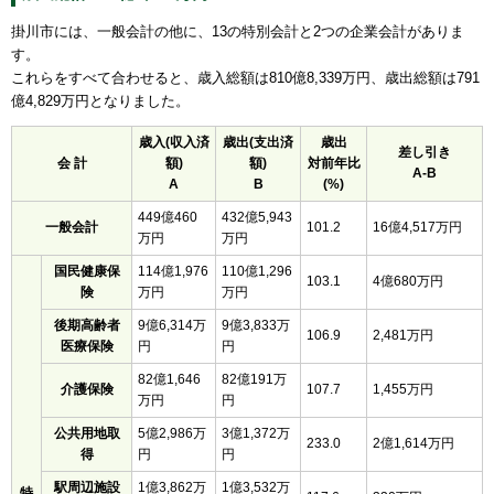
掛川市には、一般会計の他に、13の特別会計と2つの企業会計がありま
す。
これらをすべて合わせると、歳入総額は810億8,339万円、歳出総額は791
億4,829万円となりました。
歳入(収入済
歳出(支出済
歳出
差し引き
会 計
額)
額)
対前年比
A-B
A
B
(%)
449億460
432億5,943
一般会計
101.2
16億4,517万円
万円
万円
国民健康保
114億1,976
110億1,296
103.1
4億680万円
険
万円
万円
後期高齢者
9億6,314万
9億3,833万
106.9
2,481万円
医療保険
円
円
82億1,646
82億191万
介護保険
107.7
1,455万円
万円
円
公共用地取
5億2,986万
3億1,372万
233.0
2億1,614万円
得
円
円
駅周辺施設
1億3,862万
1億3,532万
特