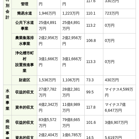
117.6
330万円
管理
円
円
別
会
簡易水道
1,946万円
1,223万円
110.1
723万円
計
公共下水道
25億4,891
25億4,891
113.2
0万円
事業
万円
万円
農業集落排
2億2,956万
2億2,956万
106.8
0万円
水事業
円
円
浄化槽市町
村
3億1,666万
3億1,666万
113.3
0万円
設置推進事
円
円
業
財産区
1,536万円
1,106万円
73.3
430万円
27億7,782
28億2,381
マイナス4,599万
水
収益的収支
99.5
万円
万円
円
道
事
4億2,342万
11億8,989
マイナス7億
資本的収支
117.8
業
円
万円
6,647万円
83億5,572
79億8,665
病
収益的収支
101.6
3億6,907万円
万円
万円
院
事
2億2,404万
1億6,785万
資本的収支
14.5
5,619万円
業