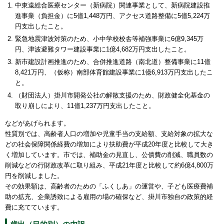
中東遠総合医療センター（新病院）関連事業として、新病院建設推
進事業（負担金）に5億1,448万円、アクセス道路整備に5億5,224万
円支出したこと。
緊急地震津波対策のため、小中学校校舎等補強事業に6億9,345万
円、津波避難タワー建設事業に1億4,682万円支出したこと。
新市建設計画推進のため、合併推進道路（南北道）整備事業に11億
8,421万円、（仮称）南部体育館建設事業に1億6,913万円支出したこ
と。
（財団法人）掛川市開発公社の解散支援のため、財政健全化基金の
取り崩しにより、11億1,237万円支出したこと。
などがあげられます。
性質別では、高齢者人口の増加や児童手当の支給額、支給対象の拡大な
どの社会保障関係経費の増加により扶助費が平成20年度と比較して大き
く増加しています。市では、補助金の見直し、公債費の削減、職員数の
削減などの行財政改革に取り組み、平成21年度と比較して約6億4,800万
円を削減しました。
その効果額は、高齢者のための「ふくしあ」の運営や、子ども医療費補
助の拡充、企業誘致による雇用の場の確保など、掛川市独自の政策的経
費に充てています。