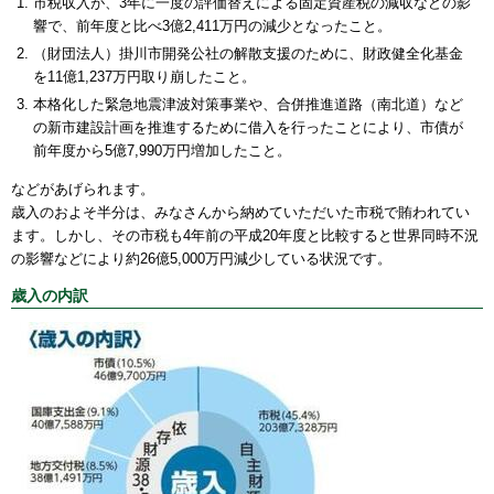
市税収入が、3年に一度の評価替えによる固定資産税の減収などの影
響で、前年度と比べ3億2,411万円の減少となったこと。
（財団法人）掛川市開発公社の解散支援のために、財政健全化基金
を11億1,237万円取り崩したこと。
本格化した緊急地震津波対策事業や、合併推進道路（南北道）など
の新市建設計画を推進するために借入を行ったことにより、市債が
前年度から5億7,990万円増加したこと。
などがあげられます。
歳入のおよそ半分は、みなさんから納めていただいた市税で賄われてい
ます。しかし、その市税も4年前の平成20年度と比較すると世界同時不況
の影響などにより約26億5,000万円減少している状況です。
歳入の内訳