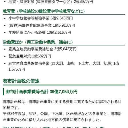
地震・津波対策 (津波避難タワーなど）2億897万円
教育費（学校施設の建設費や学校教育などに）
小中学校校舎等補強事業 6億9,345万円
(仮称)南部体育館建設事業 1億6,913万円
学校給食にかかる経費 10億2,616万円
労働費ほか（商工労働や農業、議会に）
産業立地奨励事業費補助金 3億5,642万円
緊急雇用対策 1億682万円
経営体育成基盤整備事業 (西大渕、山崎、下土方、大渕、初馬) 1億
1,675万円
都市計画税の使途
都市計画事業費等合計 39億7,054万円
都市計画税は、都市計画事業に要する費用に充てるために課税される目
的税です。
平成24年度は、街路、公園、下水道、区画整理などの各事業と、都市計
画事業のために借り入れた地方債の償還に充てられました。