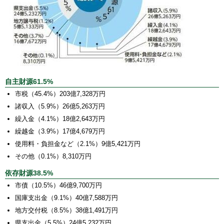
自主財源61.5%
市税（45.4%）203億7,328万円
諸収入（5.9%）26億5,263万円
繰入金（4.1%）18億2,643万円
繰越金（3.9%）17億4,679万円
使用料・負担金など（2.1%）9億5,421万円
その他（0.1%）8,310万円
依存財源38.5%
市債（10.5%）46億9,700万円
国庫支出金（9.1%）40億7,588万円
地方交付税（8.5%）38億1,491万円
県支出金（5.5%）24億5,232万円