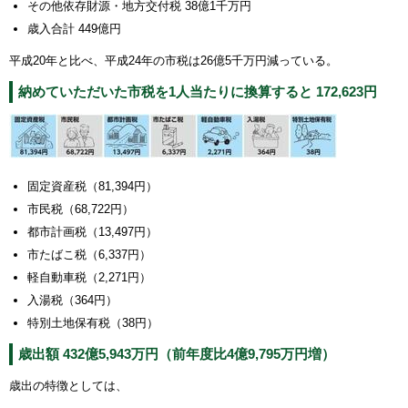
その他依存財源・地方交付税 38億1千万円
歳入合計 449億円
平成20年と比べ、平成24年の市税は26億5千万円減っている。
納めていただいた市税を1人当たりに換算すると 172,623円
固定資産税（81,394円）
市民税（68,722円）
都市計画税（13,497円）
市たばこ税（6,337円）
軽自動車税（2,271円）
入湯税（364円）
特別土地保有税（38円）
歳出額 432億5,943万円（前年度比4億9,795万円増）
歳出の特徴としては、