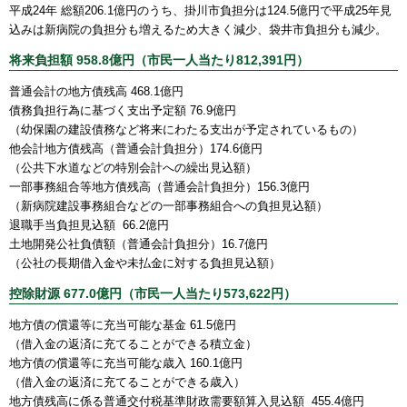
平成24年 総額206.1億円のうち、掛川市負担分は124.5億円で平成25年見
込みは新病院の負担分も増えるため大きく減少、袋井市負担分も減少。
将来負担額 958.8億円（市民一人当たり812,391円）
普通会計の地方債残高 468.1億円
債務負担行為に基づく支出予定額 76.9億円
（幼保園の建設債務など将来にわたる支出が予定されているもの）
他会計地方債残高（普通会計負担分）174.6億円
（公共下水道などの特別会計への繰出見込額）
一部事務組合等地方債残高（普通会計負担分）156.3億円
（新病院建設事務組合などの一部事務組合への負担見込額）
退職手当負担見込額 66.2億円
土地開発公社負債額（普通会計負担分）16.7億円
（公社の長期借入金や未払金に対する負担見込額）
控除財源 677.0億円（市民一人当たり573,622円）
地方債の償還等に充当可能な基金 61.5億円
（借入金の返済に充てることができる積立金）
地方債の償還等に充当可能な歳入 160.1億円
（借入金の返済に充てることができる歳入）
地方債残高に係る普通交付税基準財政需要額算入見込額 455.4億円