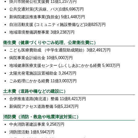
掛川市開発公社支援費 11億1,237万円
公共交通対策(天浜線、バス)1億6,696万円
新病院建設推進事業(負担金) 5億1,448万円
自治活動支援 (コミュニティ施設整備など)1億825万円
地域環境整備調整事業 3億9,238万円
衛生費（健康づくりやごみ処理、公衆衛生費に）
こども医療費助成 （中学生通院助成開始）3億2,491万円
病院事業会計繰出金 10億5,000万円
地域健康医療支援センター (ふくしあ)にかかる経費 5,903万円
太陽光発電施設設置補助金 3,264万円
ごみ処理にかかる経費 11億3,003万円
土木費（道路や橋などの建設に）
合併推進道路(南北道）整備 11億8,421万円
新病院アクセス道路整備 5億5,224万円
消防費（消防・救急や地震津波対策に）
中央消防署建設事業 9,258万円
消防団活動 1億8,594万円