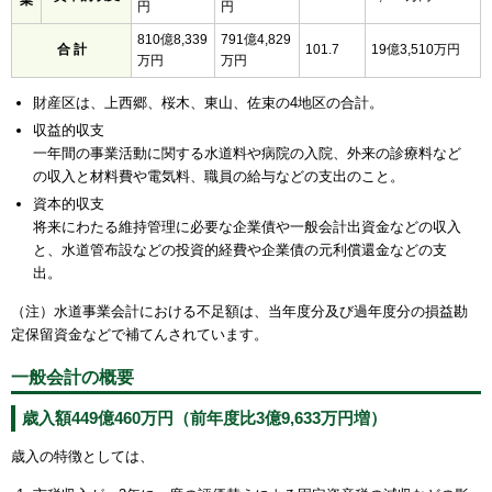
円
円
810億8,339
791億4,829
合 計
101.7
19億3,510万円
万円
万円
財産区は、上西郷、桜木、東山、佐束の4地区の合計。
収益的収支
一年間の事業活動に関する水道料や病院の入院、外来の診療料など
の収入と材料費や電気料、職員の給与などの支出のこと。
資本的収支
将来にわたる維持管理に必要な企業債や一般会計出資金などの収入
と、水道管布設などの投資的経費や企業債の元利償還金などの支
出。
（注）水道事業会計における不足額は、当年度分及び過年度分の損益勘
定保留資金などで補てんされています。
一般会計の概要
歳入額449億460万円（前年度比3億9,633万円増）
歳入の特徴としては、