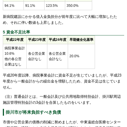
94.1%
91.1%
123.5%
350.0%
新病院建設にかかる借入金負担分が前年度に比べて大幅に増加したた
め、それに伴い数値も上昇しました。
5 資金不足比率
平成22年度
平成23年度
平成24年度
早期健全化基準
病院事業会計
10.6%
各公営企業
各公営企業
20.0%
他の各公営
会計なし
会計なし
企業はなし
平成20年度以降、病院事業会計に資金不足が生じていましたが、平成23
年度から一般会計からの繰出金を増額したため、資金不足は生じていま
せん。
（注）普通会計とは、一般会計及び公共用地取得特別会計、掛川駅周辺
施設管理特別会計の3会計を合算したものをいいます。
掛川市が将来負担すべき負債
市債や公営企業の債務の削減に努めましたが、中東遠総合医療センター