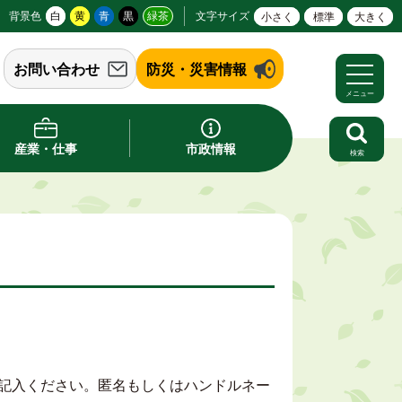
背景色
白
黄
青
黒
緑茶
文字サイズ
小さく
標準
大きく
お問い合わせ
防災・災害情報
メニュー
産業・仕事
市政情報
検索
記入ください。匿名もしくはハンドルネー