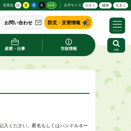
背景色
白
黄
青
黒
緑茶
文字サイズ
小さく
標準
大きく
お問い合わせ
防災・災害情報
メニュー
産業・仕事
市政情報
検索
記入ください。匿名もしくはハンドルネー