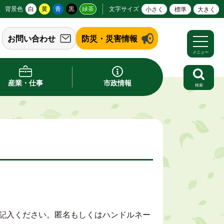
背景色
白
黄
青
黒
緑茶
文字サイズ
小さく
標準
大きく
お問い合わせ
防災・災害情報
メニュー
産業・仕事
市政情報
検索
記入ください。匿名もしくはハンドルネー