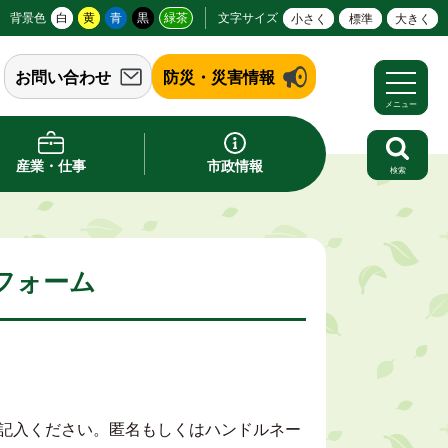
背景色
白
黄
青
黒
緑茶
文字サイズ
小さく
標準
大きく
お問い合わせ
防災・災害情報
メニュー
産業・仕事
市政情報
検索
フォーム
記入ください。匿名もしくはハンドルネー