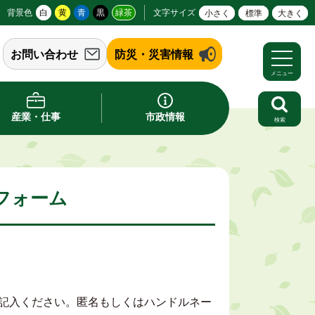
背景色
白
黄
青
黒
緑茶
文字サイズ
小さく
標準
大きく
お問い合わせ
防災・災害情報
メニュー
産業・仕事
市政情報
検索
フォーム
記入ください。匿名もしくはハンドルネー