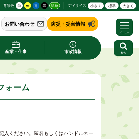
背景色
白
黄
青
黒
緑茶
文字サイズ
小さく
標準
大きく
お問い合わせ
防災・災害情報
メニュー
産業・仕事
市政情報
検索
フォーム
記入ください。匿名もしくはハンドルネー