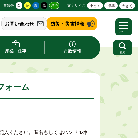
背景色
白
黄
青
黒
緑茶
文字サイズ
小さく
標準
大きく
お問い合わせ
防災・災害情報
メニュー
産業・仕事
市政情報
検索
フォーム
記入ください。匿名もしくはハンドルネー