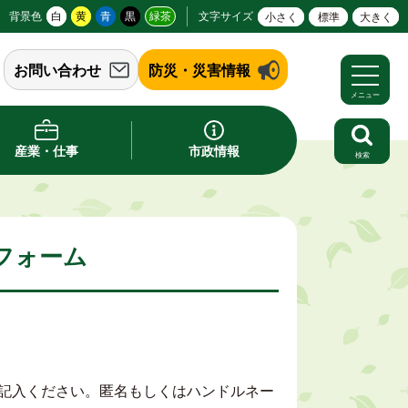
背景色
白
黄
青
黒
緑茶
文字サイズ
小さく
標準
大きく
お問い合わせ
防災・災害情報
メニュー
産業・仕事
市政情報
検索
フォーム
記入ください。匿名もしくはハンドルネー