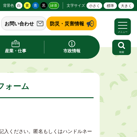
背景色
白
黄
青
黒
緑茶
文字サイズ
小さく
標準
大きく
お問い合わせ
防災・災害情報
メニュー
産業・仕事
市政情報
検索
フォーム
記入ください。匿名もしくはハンドルネー