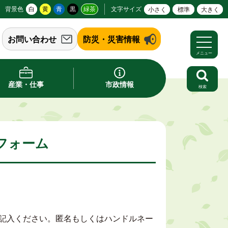
背景色
白
黄
青
黒
緑茶
文字サイズ
小さく
標準
大きく
お問い合わせ
防災・災害情報
メニュー
産業・仕事
市政情報
検索
フォーム
記入ください。匿名もしくはハンドルネー