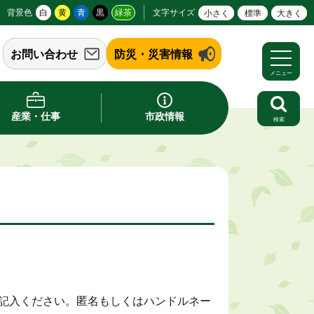
背景色
白
黄
青
黒
緑茶
文字サイズ
小さく
標準
大きく
お問い合わせ
防災・災害情報
メニュー
産業・仕事
市政情報
検索
記入ください。匿名もしくはハンドルネー