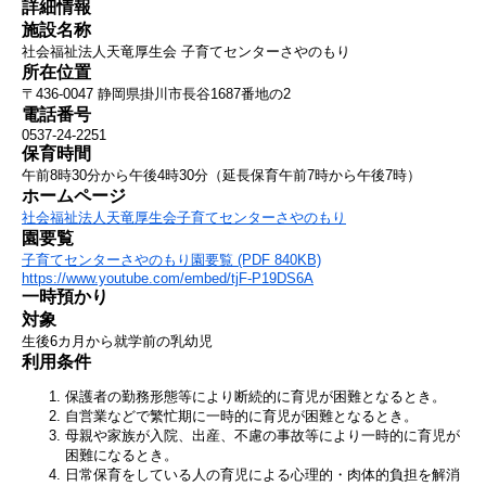
詳細情報
施設名称
社会福祉法人天竜厚生会 子育てセンターさやのもり
所在位置
〒436-0047 静岡県掛川市長谷1687番地の2
電話番号
0537-24-2251
保育時間
午前8時30分から午後4時30分（延長保育午前7時から午後7時）
ホームページ
社会福祉法人天竜厚生会子育てセンターさやのもり
園要覧
子育てセンターさやのもり園要覧 (PDF 840KB)
https://www.youtube.com/embed/tjF-P19DS6A
一時預かり
対象
生後6カ月から就学前の乳幼児
利用条件
保護者の勤務形態等により断続的に育児が困難となるとき。
自営業などで繁忙期に一時的に育児が困難となるとき。
母親や家族が入院、出産、不慮の事故等により一時的に育児が
困難になるとき。
日常保育をしている人の育児による心理的・肉体的負担を解消