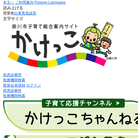
本文へ
ご利用案内
Foreign Language
読み上げる
背景色
白
黄
青
黒
緑茶
文字サイズ
急患診療所
医療機関検索
新規会員登録
ログイン
急患診療所
医療機関検索