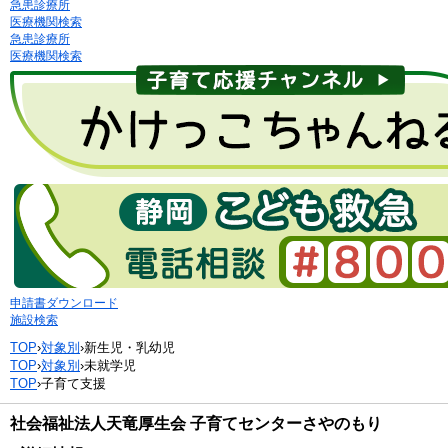
急患診療所
医療機関検索
急患診療所
医療機関検索
申請書ダウンロード
施設検索
TOP
›
対象別
›
新生児・乳幼児
TOP
›
対象別
›
未就学児
TOP
›
子育て支援
社会福祉法人天竜厚生会 子育てセンターさやのもり