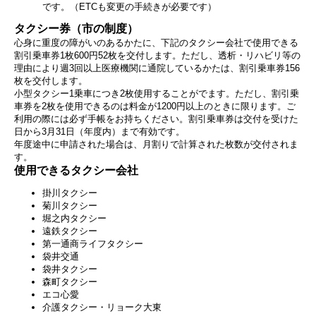
です。（ETCも変更の手続きが必要です）
タクシー券（市の制度）
心身に重度の障がいのあるかたに、下記のタクシー会社で使用できる
割引乗車券1枚600円52枚を交付します。ただし、透析・リハビリ等の
理由により週3回以上医療機関に通院しているかたは、割引乗車券156
枚を交付します。
小型タクシー1乗車につき2枚使用することがでます。ただし、割引乗
車券を2枚を使用できるのは料金が1200円以上のときに限ります。ご
利用の際には必ず手帳をお持ちください。割引乗車券は交付を受けた
日から3月31日（年度内）まで有効です。
年度途中に申請された場合は、月割りで計算された枚数が交付されま
す。
使用できるタクシー会社
掛川タクシー
菊川タクシー
堀之内タクシー
遠鉄タクシー
第一通商ライフタクシー
袋井交通
袋井タクシー
森町タクシー
エコ心愛
介護タクシー・リョーク大東