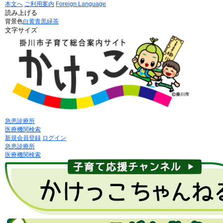
本文へ
ご利用案内
Foreign Language
読み上げる
背景色
白
黄
青
黒
緑茶
文字サイズ
急患診療所
医療機関検索
新規会員登録
ログイン
急患診療所
医療機関検索