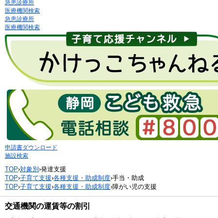
急患診療所
医療機関検索
急患診療所
医療機関検索
申請書ダウンロード
施設検索
TOP
›
対象別
›
発達支援
TOP
›
子育て支援
›
各種支援・助成制度
›
手当・助成
TOP
›
子育て支援
›
各種支援・助成制度
›
障がい児の支援
交通機関の運賃等の割引