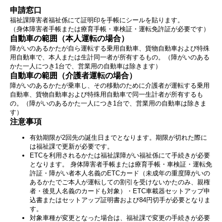
申請窓口
福祉課障害者福祉係にて証明印を手帳にシールを貼ります。
（身体障害者手帳または療育手帳・車検証・運転免許証が必要です）
自動車の範囲（本人運転の場合）
障がいのあるかたが自ら運転する乗用自動車、貨物自動車および特殊
用自動車で、本人または生計同一者が所有するもの。（障がいのある
かた一人につき1台で、営業用の自動車は除きます）
自動車の範囲（介護者運転の場合）
障がいのあるかたが乗車し、その移動のために介護者が運転する乗用
自動車、貨物自動車および特殊用自動車で同一生計者が所有するも
の。（障がいのあるかた一人につき1台で、営業用の自動車は除きま
す）
注意事項
有効期限が2回先の誕生日までとなります。期限が切れた際に
は福祉課で更新が必要です。
ETCを利用されるかたは福祉課障がい福祉係にて手続きが必要
となります。 身体障害者手帳または療育手帳・車検証・運転免
許証・障がい者本人名義のETCカード（未成年の重度障がいの
あるかたでご本人が運転しての割引を受けないかたのみ、親権
者・後見人名義のカードも対象）・ETC車載器セットアップ申
込書またはセットアップ証明書および84円切手が必要となりま
す。
対象車種が変更となった場合は、福祉課で変更の手続きが必要