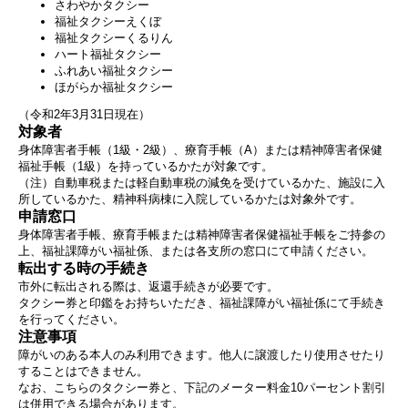
さわやかタクシー
福祉タクシーえくぼ
福祉タクシーくるりん
ハート福祉タクシー
ふれあい福祉タクシー
ほがらか福祉タクシー
（令和2年3月31日現在）
対象者
身体障害者手帳（1級・2級）、療育手帳（A）または精神障害者保健
福祉手帳（1級）を持っているかたが対象です。
（注）自動車税または軽自動車税の減免を受けているかた、施設に入
所しているかた、精神科病棟に入院しているかたは対象外です。
申請窓口
身体障害者手帳、療育手帳または精神障害者保健福祉手帳をご持参の
上、福祉課障がい福祉係、または各支所の窓口にて申請ください。
転出する時の手続き
市外に転出される際は、返還手続きが必要です。
タクシー券と印鑑をお持ちいただき、福祉課障がい福祉係にて手続き
を行ってください。
注意事項
障がいのある本人のみ利用できます。他人に譲渡したり使用させたり
することはできません。
なお、こちらのタクシー券と、下記のメーター料金10パーセント割引
は併用できる場合があります。