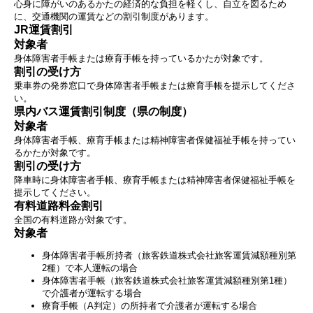
心身に障がいのあるかたの経済的な負担を軽くし、自立を図るため
に、交通機関の運賃などの割引制度があります。
JR運賃割引
対象者
身体障害者手帳または療育手帳を持っているかたが対象です。
割引の受け方
乗車券の発券窓口で身体障害者手帳または療育手帳を提示してくださ
い。
県内バス運賃割引制度（県の制度）
対象者
身体障害者手帳、療育手帳または精神障害者保健福祉手帳を持ってい
るかたが対象です。
割引の受け方
降車時に身体障害者手帳、療育手帳または精神障害者保健福祉手帳を
提示してください。
有料道路料金割引
全国の有料道路が対象です。
対象者
身体障害者手帳所持者（旅客鉄道株式会社旅客運賃減額種別第
2種）で本人運転の場合
身体障害者手帳（旅客鉄道株式会社旅客運賃減額種別第1種）
で介護者が運転する場合
療育手帳（A判定）の所持者で介護者が運転する場合