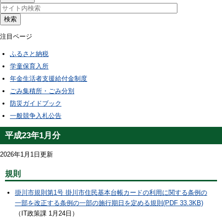
検索
注目ページ
ふるさと納税
学童保育入所
年金生活者支援給付金制度
ごみ集積所・ごみ分別
防災ガイドブック
一般競争入札公告
平成23年1月分
2026年1月1日更新
規則
掛川市規則第1号 掛川市住民基本台帳カードの利用に関する条例の
一部を改正する条例の一部の施行期日を定める規則(PDF 33.3KB)
（IT政策課 1月24日）