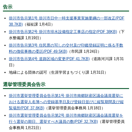
告示
掛川市告示第1号 掛川市日中一時支援事業実施要綱の一部改正(PDF
38.7KB)
（福祉課 1月4日）
掛川市告示第2号 掛川市排水設備指定工事店の指定(PDF 38KB)
（下
水整備課 1月19日）
掛川市告示第3号 住民票の写しの交付及び印鑑登録証明に係る手数
料の徴収事務の委託(PDF 49.5KB)
（市民課 1月24日）
掛川市告示第4号 道路区域の変更(PDF 41.7KB)
（道路河川課 1月31
日）
地縁による団体の認可（生涯学習まちづくり課 1月31日）
選挙管理委員会告示
掛川市選挙管理委員会告示第1号 掛川市南郷財産区議会議員選挙に
おける選挙人名簿への登録基準日及び登録日並びに縦覧期間及び縦
覧場所(PDF 37.8KB)
（選挙管理委員会事務局 1月18日）
掛川市選挙管理委員会告示第2号 掛川市南郷財産区議会議員選挙を
行う選挙の期日、選挙すべき議員の数(PDF 32.7KB)
（選挙管理委員
会事務局 1月21日）