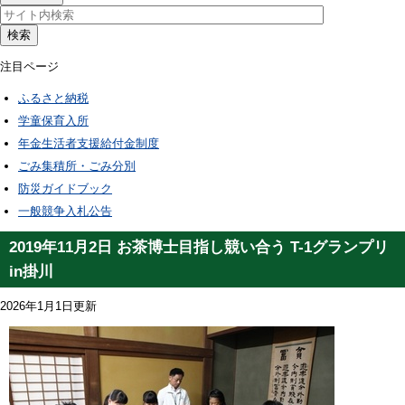
検索
注目ページ
ふるさと納税
学童保育入所
年金生活者支援給付金制度
ごみ集積所・ごみ分別
防災ガイドブック
一般競争入札公告
2019年11月2日 お茶博士目指し競い合う T-1グランプリ
in掛川
2026年1月1日更新