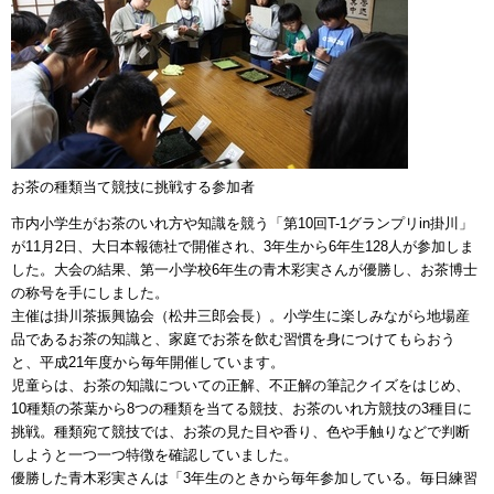
お茶の種類当て競技に挑戦する参加者
市内小学生がお茶のいれ方や知識を競う「第10回T-1グランプリin掛川」
が11月2日、大日本報徳社で開催され、3年生から6年生128人が参加しま
した。大会の結果、第一小学校6年生の青木彩実さんが優勝し、お茶博士
の称号を手にしました。
主催は掛川茶振興協会（松井三郎会長）。小学生に楽しみながら地場産
品であるお茶の知識と、家庭でお茶を飲む習慣を身につけてもらおう
と、平成21年度から毎年開催しています。
児童らは、お茶の知識についての正解、不正解の筆記クイズをはじめ、
10種類の茶葉から8つの種類を当てる競技、お茶のいれ方競技の3種目に
挑戦。種類宛て競技では、お茶の見た目や香り、色や手触りなどで判断
しようと一つ一つ特徴を確認していました。
優勝した青木彩実さんは「3年生のときから毎年参加している。毎日練習