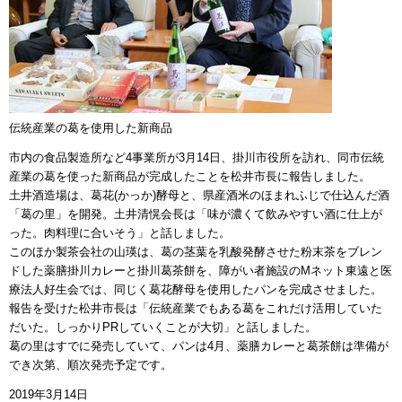
伝統産業の葛を使用した新商品
市内の食品製造所など4事業所が3月14日、掛川市役所を訪れ、同市伝統
産業の葛を使った新商品が完成したことを松井市長に報告しました。
土井酒造場は、葛花(かっか)酵母と、県産酒米のほまれふじで仕込んだ酒
「葛の里」を開発。土井清愰会長は「味が濃くて飲みやすい酒に仕上が
った。肉料理に合いそう」と話しました。
このほか製茶会社の山瑛は、葛の茎葉を乳酸発酵させた粉末茶をブレン
ドした薬膳掛川カレーと掛川葛茶餅を、障がい者施設のMネット東遠と医
療法人好生会では、同じく葛花酵母を使用したパンを完成させました。
報告を受けた松井市長は「伝統産業でもある葛をこれだけ活用していた
だいた。しっかりPRしていくことが大切」と話しました。
葛の里はすでに発売していて、パンは4月、薬膳カレーと葛茶餅は準備が
でき次第、順次発売予定です。
2019年3月14日