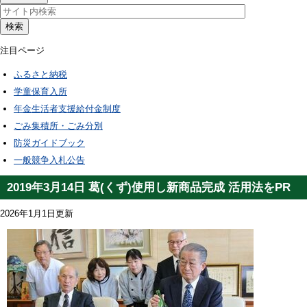
検索
注目ページ
ふるさと納税
学童保育入所
年金生活者支援給付金制度
ごみ集積所・ごみ分別
防災ガイドブック
一般競争入札公告
2019年3月14日 葛(くず)使用し新商品完成 活用法をPR
2026年1月1日更新