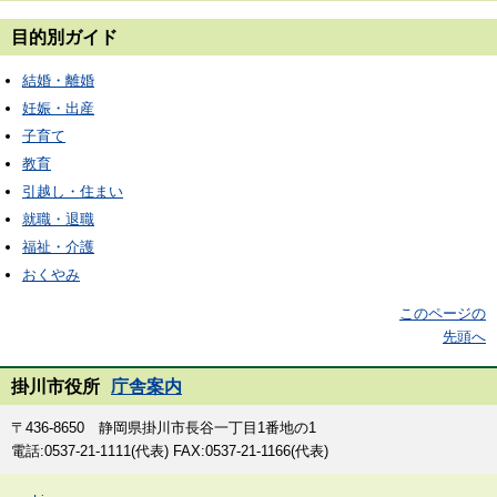
目的別ガイド
結婚・離婚
妊娠・出産
子育て
教育
引越し・住まい
就職・退職
福祉・介護
おくやみ
このページの
先頭へ
掛川市役所
庁舎案内
〒436-8650 静岡県掛川市長谷一丁目1番地の1
電話:0537-21-1111(代表) FAX:0537-21-1166(代表)