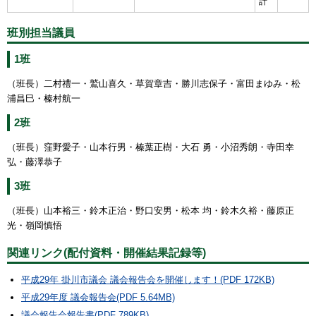
計
班別担当議員
1班
（班長）二村禮一・鷲山喜久・草賀章吉・勝川志保子・富田まゆみ・松
浦昌巳・榛村航一
2班
（班長）窪野愛子・山本行男・榛葉正樹・大石 勇・小沼秀朗・寺田幸
弘・藤澤恭子
3班
（班長）山本裕三・鈴木正治・野口安男・松本 均・鈴木久裕・藤原正
光・嶺岡慎悟
関連リンク(配付資料・開催結果記録等)
平成29年 掛川市議会 議会報告会を開催します！(PDF 172KB)
平成29年度 議会報告会(PDF 5.64MB)
議会報告会報告書(PDF 789KB)