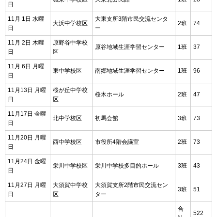
日
11月 1日 水曜
大東支所3階市民交流センタ
大浜中学校区
2班
74
日
ー
11月 2日 木曜
原野谷中学校
原谷地域生涯学習センター
1班
37
日
区
11月 6日 月曜
東中学校区
南郷地域生涯学習センター
1班
96
日
11月13日 月曜
桜が丘中学校
桜木ホール
2班
47
日
区
11月17日 金曜
北中学校区
初馬会館
3班
73
日
11月20日 月曜
西中学校区
市役所4階会議室
2班
73
日
11月24日 金曜
栄川中学校区
栄川中学校多目的ホール
3班
43
日
11月27日 月曜
大須賀中学校
大須賀支所2階市民交流セン
3班
51
日
区
ター
合
522