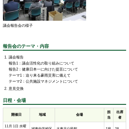
議会報告会の様子
報告会のテーマ・内容
議会報告
報告1：議会活性化の取り組みについて
報告2：健康日本一に向けた提言について
テーマ1：迫り来る豪雨災害に備えて
テーマ2：公共施設マネジメントについて
意見交換
日程・会場
担
出席
開催日
地域
会場
当
者
11月 1日 水曜
城東中学校区
大東北公民館
1班
28