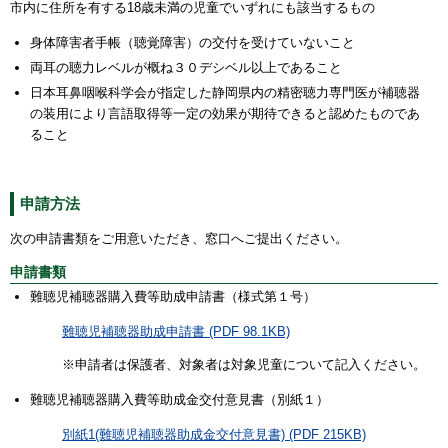
市内に住所を有する18歳未満の児童で
いずれにも該当
するもの
身体障害者手帳（聴覚障害）の交付を受けていないこと
両耳の聴力レベルが概ね３０デシベル以上であること
日本耳鼻咽喉科学会が指定した静岡県内の精密聴力専門医が補聴器
の装用により言語取得等一定の効果が期待できると認めたものであ
ること
申請方法
次の申請書類をご用意いただき、窓口へご提出ください。
申請書類
難聴児補聴器購入費等助成申請書（様式第１号）
難聴児補聴器助成申請書 (PDF 98.1KB)
※申請者は保護者、対象者は対象児童について記入ください。
難聴児補聴器購入費等助成金交付意見書（別紙１）
別紙1(難聴児補聴器助成金交付意見書) (PDF 215KB)