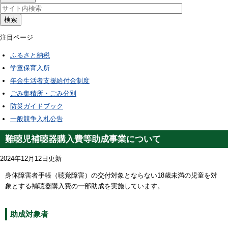
検索
注目ページ
ふるさと納税
学童保育入所
年金生活者支援給付金制度
ごみ集積所・ごみ分別
防災ガイドブック
一般競争入札公告
難聴児補聴器購入費等助成事業について
2024年12月12日更新
身体障害者手帳（聴覚障害）の交付対象とならない18歳未満の児童を対
象とする補聴器購入費の一部助成を実施しています。
助成対象者