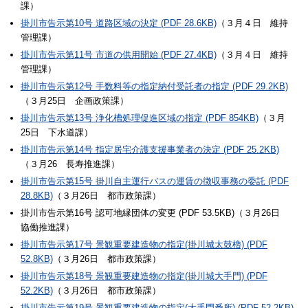
課）
掛川市告示第10号 道路区域の決定 (PDF 28.6KB)
（３月４日 維持
管理課）
掛川市告示第11号 市道の供用開始 (PDF 27.4KB)
（３月４日 維持
管理課）
掛川市告示第12号 手数料等の指定納付受託者の指定 (PDF 29.2KB)
（３月25日 企画政策課）
掛川市告示第13号 浄化槽処理促進区域の指定 (PDF 854KB)
（３月
25日 下水道課）
掛川市告示第14号 指定居宅介護支援事業者の決定 (PDF 25.2KB)
（３月26 長寿推進課）
掛川市告示第15号 掛川自主運行バスの運賃の徴収事務の委託 (PDF
28.8KB)
（３月26日 都市政策課）
掛川市告示第16号 認可地縁団体の変更 (PDF 53.5KB)（３月26日
協働推進課）
掛川市告示第17号 景観重要建造物の指定(掛川城太鼓櫓) (PDF
52.8KB)
（３月26日 都市政策課）
掛川市告示第18号 景観重要建造物の指定(掛川城大手門) (PDF
52.2KB)
（３月26日 都市政策課）
掛川市告示第19号 景観重要建造物の指定(大手門番所) (PDF 52.2KB)