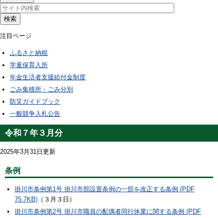
検索
注目ページ
ふるさと納税
学童保育入所
年金生活者支援給付金制度
ごみ集積所・ごみ分別
防災ガイドブック
一般競争入札公告
令和７年３月分
2025年3月31日更新
条例
掛川市条例第1号 掛川市部設置条例の一部を改正する条例 (PDF
75.7KB)
（３月３日）
掛川市条例第2号 掛川市職員の配偶者同行休業に関する条例 (PDF