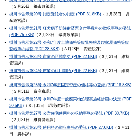
（３月26日 都市政策課）
掛川市告示第20号 指定受託者の指定 (PDF 31.8KB)
（３月28日 資
産経営課）
掛川市告示第21号 狂犬病予防注射済票交付手数料の徴収事務の委託
(PDF 75.7KB)
（３月28日 環境政策課）
掛川市告示第22号 令和7年度土地価格等縦覧帳簿及び家屋価格等縦
覧帳簿の縦覧 (PDF 28.5KB)
（３月28日 資産税課）
掛川市告示第23号 市道の区域変更 (PDF 22.8KB)
（３月31日 維持
管理課）
掛川市告示第24号 市道の供用開始 (PDF 22.6KB)
（３月31日 維持
管理課）
掛川市告示第25号 令和7年度固定資産の価格等の登録 (PDF 18.8KB)
（３月31日 資産税課）
掛川市告示第26号 令和7年度一般廃棄物処理実施経計画の決定 (PDF
30.5KB)
（３月31日 環境政策課）
掛川市告示第27号 公営住宅使用料の収納事務の委託 (PDF 30.7KB)
（３月31日 維持管理課）
掛川市告示第28号 使用料の徴収事務の委託 (PDF 27.6KB)
（３月31
日 農林課）