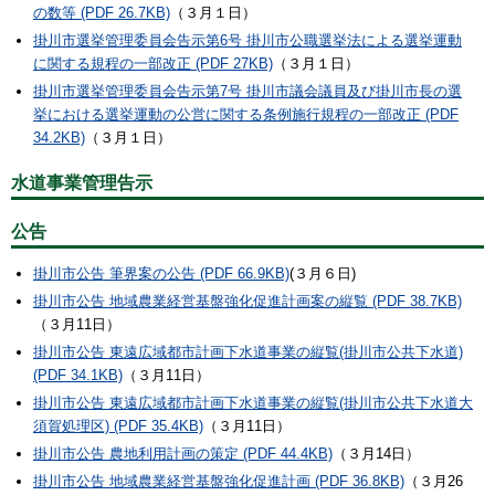
の数等 (PDF 26.7KB)
（３月１日）
掛川市選挙管理委員会告示第6号 掛川市公職選挙法による選挙運動
に関する規程の一部改正 (PDF 27KB)
（３月１日）
掛川市選挙管理委員会告示第7号 掛川市議会議員及び掛川市長の選
挙における選挙運動の公営に関する条例施行規程の一部改正 (PDF
34.2KB)
（３月１日）
水道事業管理告示
公告
掛川市公告 筆界案の公告 (PDF 66.9KB)
(３月６日)
掛川市公告 地域農業経営基盤強化促進計画案の縦覧 (PDF 38.7KB)
（３月11日）
掛川市公告 東遠広域都市計画下水道事業の縦覧(掛川市公共下水道)
(PDF 34.1KB)
（３月11日）
掛川市公告 東遠広域都市計画下水道事業の縦覧(掛川市公共下水道大
須賀処理区) (PDF 35.4KB)
（３月11日）
掛川市公告 農地利用計画の策定 (PDF 44.4KB)
（３月14日）
掛川市公告 地域農業経営基盤強化促進計画 (PDF 36.8KB)
（３月26