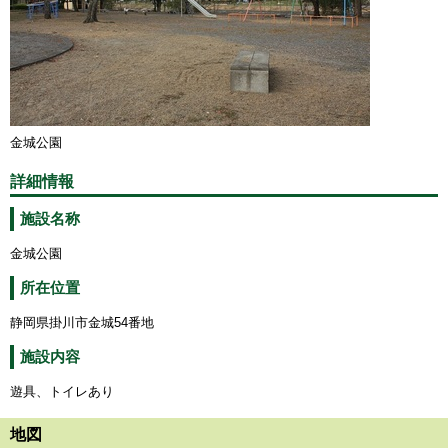
金城公園
詳細情報
施設名称
金城公園
所在位置
静岡県掛川市金城54番地
施設内容
遊具、トイレあり
地図