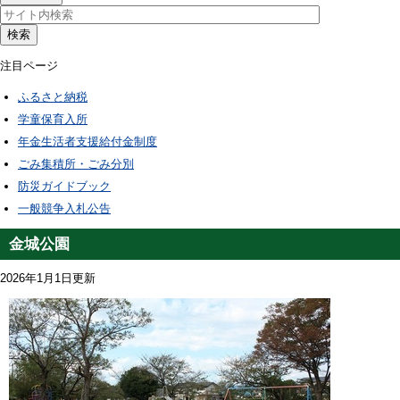
検索
注目ページ
ふるさと納税
学童保育入所
年金生活者支援給付金制度
ごみ集積所・ごみ分別
防災ガイドブック
一般競争入札公告
金城公園
2026年1月1日更新