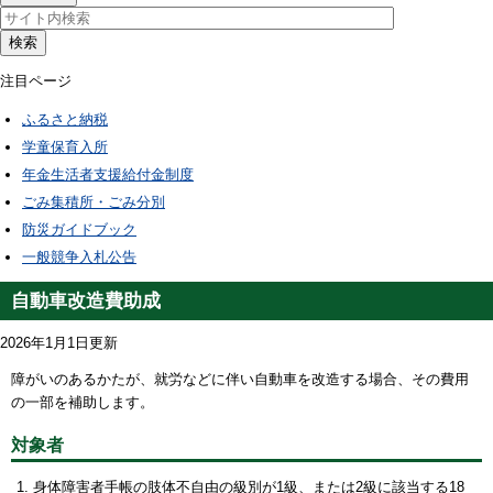
検索
注目ページ
ふるさと納税
学童保育入所
年金生活者支援給付金制度
ごみ集積所・ごみ分別
防災ガイドブック
一般競争入札公告
自動車改造費助成
2026年1月1日更新
障がいのあるかたが、就労などに伴い自動車を改造する場合、その費用
の一部を補助します。
対象者
身体障害者手帳の肢体不自由の級別が1級、または2級に該当する18