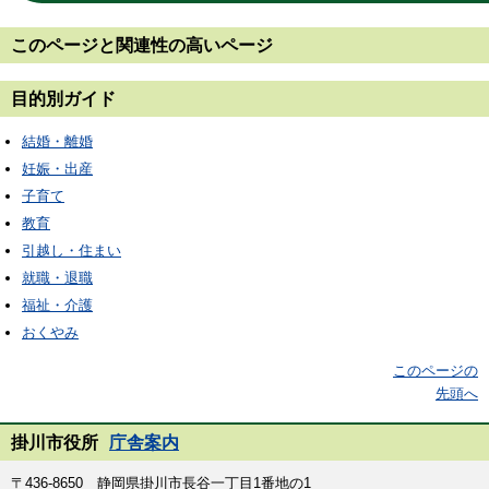
このページと
関連性の高いページ
目的別ガイド
結婚・離婚
妊娠・出産
子育て
教育
引越し・住まい
就職・退職
福祉・介護
おくやみ
このページの
先頭へ
掛川市役所
庁舎案内
〒436-8650 静岡県掛川市長谷一丁目1番地の1