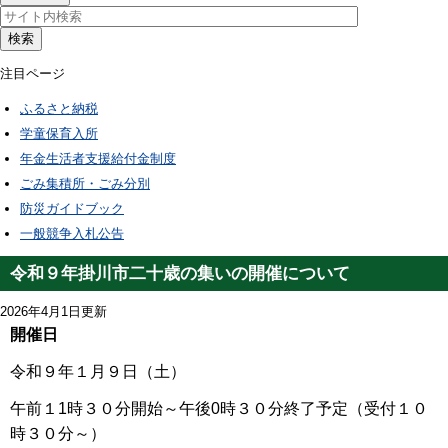
検索
注目ページ
ふるさと納税
学童保育入所
年金生活者支援給付金制度
ごみ集積所・ごみ分別
防災ガイドブック
一般競争入札公告
令和９年掛川市二十歳の集いの開催について
2026年4月1日更新
開催日
令和９年１月９日（土）
午前１1時３０分開始～午後0時３０分終了予定
（受付１０
時３０分～）