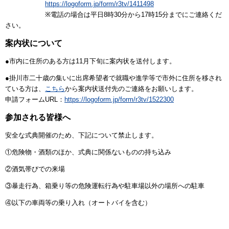
https://logoform.jp/form/r3tv/1411498
※電話の場合は平日8時30分から17時15分までにご連絡くだ
さい。
案内状について
●市内に住所のある方は11月下旬に案内状を送付します。
●掛川市二十歳の集いに出席希望者で就職や進学等で市外に住所を移され
ている方は、
こちら
から案内状送付先のご連絡をお願いします。
申請フォームURL：
https://logoform.jp/form/r3tv/1522300
参加される皆様へ
安全な式典開催のため、下記について禁止します。
①危険物・酒類のほか、式典に関係ないものの持ち込み
②酒気帯びでの来場
③暴走行為、箱乗り等の危険運転行為や駐車場以外の場所への駐車
④以下の車両等の乗り入れ（オートバイを含む）