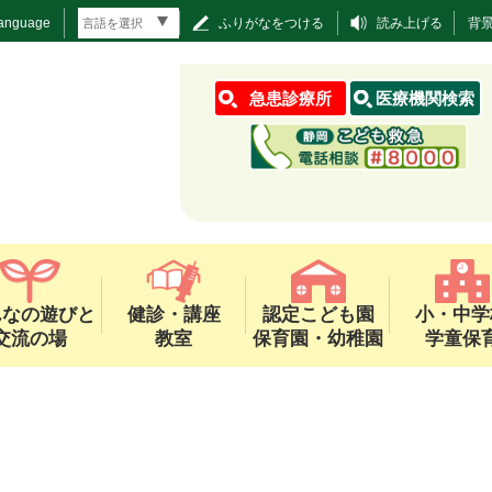
Language
ふりがなをつける
読み上げる
背
急患診療所
医療機関検索
んなの遊びと
健診・講座
認定こども園
小・中学
交流の場
教室
保育園・幼稚園
学童保