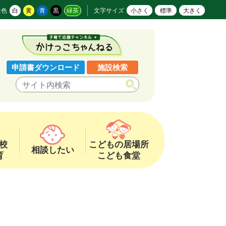
景色
白
黄
青
黒
緑茶
文字サイズ
小さく
標準
大きく
申請書ダウンロード
施設検索
校
こどもの居場所
相談したい
育
こども食堂