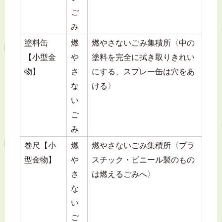
ご
み
塗料缶
燃
燃やさないごみ集積所〈中の
【小型金
や
塗料を完全に拭き取りきれい
物】
さ
にする、スプレー缶は穴をあ
な
ける〉
い
ご
み
巻尺【小
燃
燃やさないごみ集積所〈プラ
型金物】
や
スチック・ビニール製のもの
さ
は燃えるごみへ〉
な
い
ご