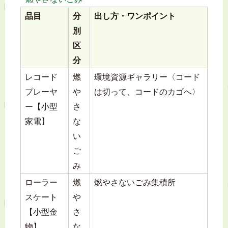
品目
分
出し方・ワンポイント
別
区
分
レコード
燃
環境資源ギャラリー〈コード
プレーヤ
や
は切って、コードのカゴへ〉
ー【小型
さ
家電】
な
い
ご
み
ローラー
燃
燃やさないごみ集積所
スケート
や
【小型金
さ
物】
な