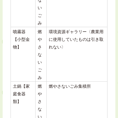
な
い
ご
み
噴霧器
燃
環境資源ギャラリー〈農業用
【小型金
や
に使用していたものは引き取
物】
さ
れない〉
な
い
ご
み
土鍋【家
燃
燃やさないごみ集積所
庭食器
や
類】
さ
な
い