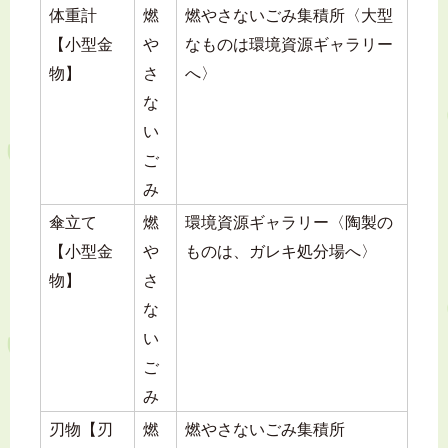
体重計
燃
燃やさないごみ集積所〈大型
【小型金
や
なものは環境資源ギャラリー
物】
さ
へ〉
な
い
ご
み
傘立て
燃
環境資源ギャラリー〈陶製の
【小型金
や
ものは、ガレキ処分場へ〉
物】
さ
な
い
ご
み
刃物【刃
燃
燃やさないごみ集積所