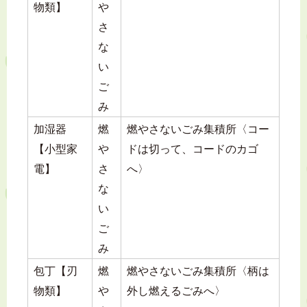
物類】
や
さ
な
い
ご
み
加湿器
燃
燃やさないごみ集積所〈コー
【小型家
や
ドは切って、コードのカゴ
電】
さ
へ〉
な
い
ご
み
包丁【刃
燃
燃やさないごみ集積所〈柄は
物類】
や
外し燃えるごみへ〉