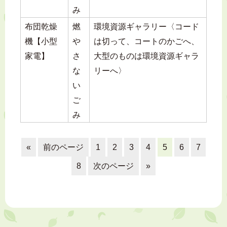
み
布団乾燥
燃
環境資源ギャラリー〈コード
機【小型
や
は切って、コートのかごへ、
家電】
さ
大型のものは環境資源ギャラ
な
リーへ〉
い
ご
み
«
前のページ
1
2
3
4
5
6
7
8
次のページ
»