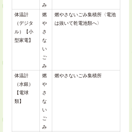
み
体温計
燃
燃やさないごみ集積所〈電池
（デジタ
や
は抜いて乾電池類へ〉
ル）【小
さ
型家電】
な
い
ご
み
体温計
燃
燃やさないごみ集積所
（水銀）
や
【電球
さ
類】
な
い
ご
み