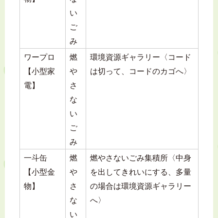
い
ご
み
ワープロ
燃
環境資源ギャラリー〈コード
【小型家
や
は切って、コードのカゴへ〉
電】
さ
な
い
ご
み
一斗缶
燃
燃やさないごみ集積所〈中身
【小型金
や
を出してきれいにする、多量
物】
さ
の場合は環境資源ギャラリー
な
へ〉
い