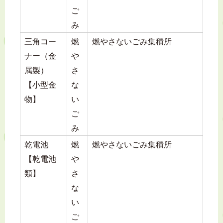
ご
み
三角コー
燃
燃やさないごみ集積所
ナー（金
や
属製）
さ
【小型金
な
物】
い
ご
み
乾電池
燃
燃やさないごみ集積所
【乾電池
や
類】
さ
な
い
ご