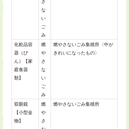
さ
な
い
ご
み
化粧品容
燃
燃やさないごみ集積所〈中が
器（び
や
きれいになったもの〉
ん）【家
さ
庭食器
な
類】
い
ご
み
双眼鏡
燃
燃やさないごみ集積所
【小型金
や
物】
さ