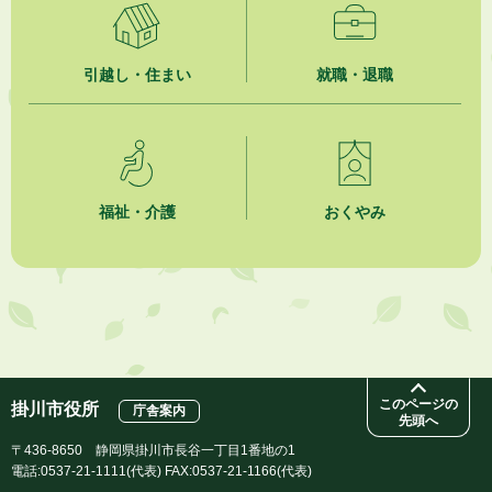
「かけがわ手話動画」で手話を学ぼう！
2026年8月1日
引越し・住まい
就職・退職
市民活動カレンダー（リスト形式）
2026年8月1日
今月の広報かけがわ
福祉・介護
おくやみ
2026年8月1日
市議会だより 第100号 (令和8年8月1日発行)を掲載しました
2026年7月31日
人材育成講座 かけがわまちづくりラボ2026
このページの
掛川市役所
庁舎案内
先頭へ
〒436-8650 静岡県掛川市長谷一丁目1番地の1
電話:0537-21-1111(代表) FAX:0537-21-1166(代表)