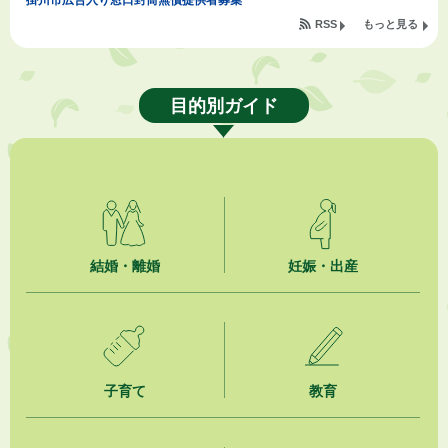
掛川市広告入り窓口封筒無償提供者募集
RSS
もっと見る
2026年8月4日
【日本DX大賞2026】ポスターセッション最優秀賞を受賞しました！
目的別ガイド
2026年8月4日
市民の勇気ある応急手当に感謝状を贈呈しました
2026年8月4日
夏季休暇期間 開業医等診療予定
2026年8月3日
「水道カルテ」の公表について
結婚・離婚
妊娠・出産
2026年8月3日
企業版ふるさと納税（地方創生応援税制）のお願い
2026年8月3日
子育て
教育
【参加者募集】プロ棋士から学ぼう！はじめての将棋教室
2026年8月1日