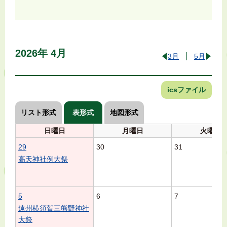
2026年
4月
3月
5月
icsファイル
リスト形式
表形式
地図形式
日
曜日
月
曜日
火
曜日
29
30
31
高天神社例大祭
5
6
7
遠州横須賀三熊野神社
大祭