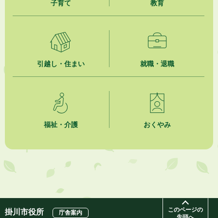
子育て
教育
2026年8月4日
【日本DX大賞2026】ポスターセッション最優秀賞を受賞しました！
2026年8月4日
市民の勇気ある応急手当に感謝状を贈呈しました
引越し・住まい
就職・退職
2026年8月4日
夏季休暇期間 開業医等診療予定
2026年8月3日
「水道カルテ」の公表について
福祉・介護
おくやみ
2026年8月3日
企業版ふるさと納税（地方創生応援税制）のお願い
2026年8月3日
【参加者募集】プロ棋士から学ぼう！はじめての将棋教室
このページの
掛川市役所
庁舎案内
先頭へ