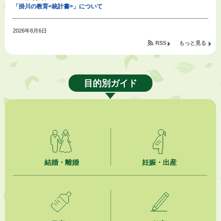
「掛川の教育<統計書>」について
2026年8月6日
令和８年度公民館等（大東北公民館、大須賀中央公民館）講座のお知らせ
RSS
もっと見る
2026年8月6日
熱中症対策「クーリングシェルター」の設置について
目的別ガイド
2026年8月6日
就職・転職相談会のご案内
2026年8月6日
「お茶を知る・体験する講座」を開催します
2026年8月5日
結婚・離婚
妊娠・出産
ジュビロ磐田（情報提供・お知らせ）
2026年8月5日
掛川市広告入り窓口封筒無償提供者募集