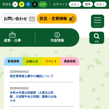
背景色
白
黄
青
黒
緑茶
文字サイズ
小さく
標準
大きく
お問い合わせ
防災・災害情報
メニュー
産業・仕事
市政情報
検索
新着情報
お知らせ
イベント
募集情報
2026年8月6日
指定管理者公募中の施設について
2026年8月6日
令和８年度公民館等（大東北公民
館、大須賀中央公民館）講座のお知
らせ