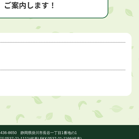
436-8650 静岡県掛川市長谷一丁目1番地の1
話:0537-21-1111(代表) FAX:0537-21-1166(代表)