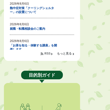
2026年8月6日
熱中症対策「クーリングシェルタ
ー」の設置について
2026年8月6日
就職・転職相談会のご案内
2026年8月6日
「お茶を知る・体験する講座」を開
催します
RSS
もっと見る
2026年8月5日
ジュビロ磐田（情報提供・お知ら
せ）
目的別ガイド
2026年8月5日
掛川市広告入り窓口封筒無償提供者
募集
2026年8月4日
【日本DX大賞2026】ポスターセッ