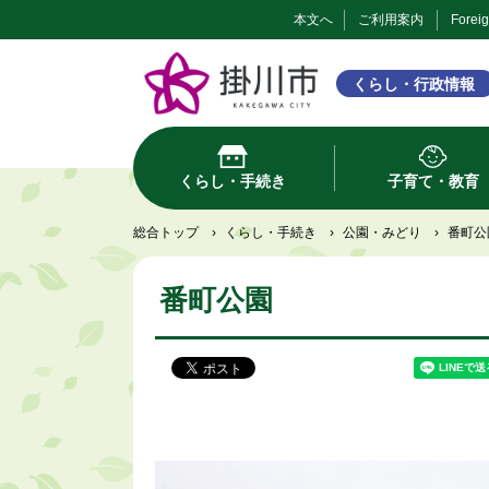
本文へ
ご利用案内
Forei
くらし・行政情報
くらし・手続き
子育て・教育
総合トップ
›
くらし・手続き
›
公園・みどり
›
番町公
番町公園