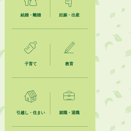
ション最優秀賞を受賞しました！
結婚・離婚
妊娠・出産
2026年8月4日
市民の勇気ある応急手当に感謝状を
贈呈しました
2026年8月4日
夏季休暇期間 開業医等診療予定
2026年8月3日
子育て
教育
「水道カルテ」の公表について
2026年8月3日
企業版ふるさと納税（地方創生応援
税制）のお願い
2026年8月3日
【参加者募集】プロ棋士から学ぼ
引越し・住まい
就職・退職
う！はじめての将棋教室
2026年8月1日