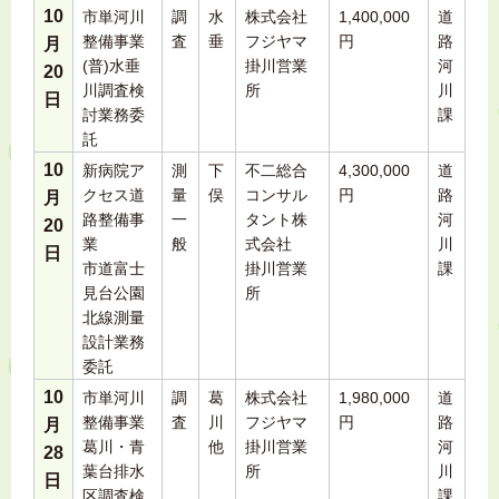
10
市単河川
調
水
株式会社
1,400,000
道
整備事業
査
垂
フジヤマ
円
路
月
(普)水垂
掛川営業
河
20
川調査検
所
川
日
討業務委
課
託
10
新病院ア
測
下
不二総合
4,300,000
道
クセス道
量
俣
コンサル
円
路
月
路整備事
一
タント株
河
20
業
般
式会社
川
日
市道富士
掛川営業
課
見台公園
所
北線測量
設計業務
委託
10
市単河川
調
葛
株式会社
1,980,000
道
整備事業
査
川
フジヤマ
円
路
月
葛川・青
他
掛川営業
河
28
葉台排水
所
川
日
区調査検
課