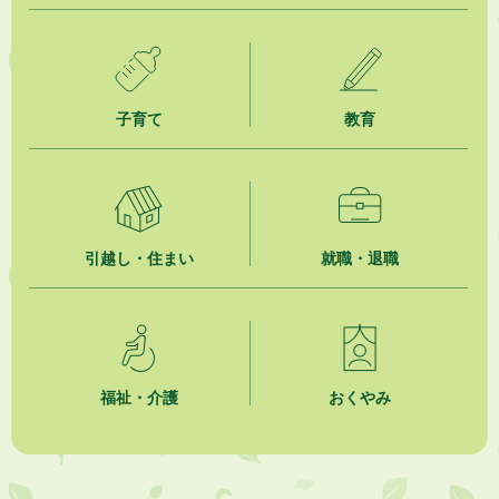
2026年8月5日
掛川市広告入り窓口封筒無償提供者募集
子育て
教育
2026年8月4日
【日本DX大賞2026】ポスターセッション最優秀賞を受賞しました！
2026年8月4日
市民の勇気ある応急手当に感謝状を贈呈しました
引越し・住まい
就職・退職
2026年8月4日
夏季休暇期間 開業医等診療予定
2026年8月3日
「水道カルテ」の公表について
福祉・介護
おくやみ
2026年8月3日
企業版ふるさと納税（地方創生応援税制）のお願い
2026年8月3日