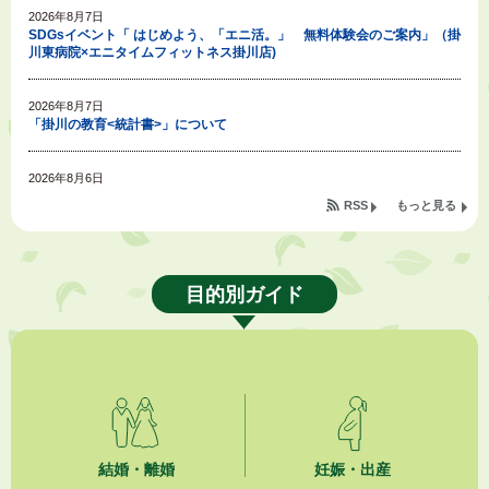
2026年8月7日
SDGsイベント「 はじめよう、「エニ活。」 無料体験会のご案内」（掛
川東病院×エニタイムフィットネス掛川店)
2026年8月7日
「掛川の教育<統計書>」について
2026年8月6日
令和８年度公民館等（大東北公民館、大須賀中央公民館）講座のお知らせ
RSS
もっと見る
2026年8月6日
熱中症対策「クーリングシェルター」の設置について
目的別ガイド
2026年8月6日
就職・転職相談会のご案内
2026年8月6日
「お茶を知る・体験する講座」を開催します
2026年8月5日
結婚・離婚
妊娠・出産
ジュビロ磐田（情報提供・お知らせ）