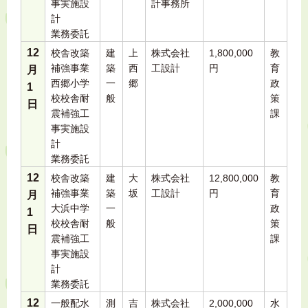
事実施設
計事務所
計
業務委託
12
校舎改築
建
上
株式会社
1,800,000
教
補強事業
築
西
工設計
円
育
月
西郷小学
一
郷
政
1
校校舎耐
般
策
日
震補強工
課
事実施設
計
業務委託
12
校舎改築
建
大
株式会社
12,800,000
教
補強事業
築
坂
工設計
円
育
月
大浜中学
一
政
1
校校舎耐
般
策
日
震補強工
課
事実施設
計
業務委託
12
一般配水
測
吉
株式会社
2,000,000
水