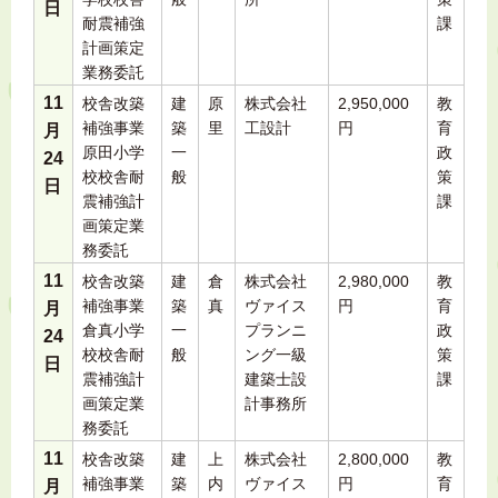
日
耐震補強
課
計画策定
業務委託
11
校舎改築
建
原
株式会社
2,950,000
教
補強事業
築
里
工設計
円
育
月
原田小学
一
政
24
校校舎耐
般
策
日
震補強計
課
画策定業
務委託
11
校舎改築
建
倉
株式会社
2,980,000
教
補強事業
築
真
ヴァイス
円
育
月
倉真小学
一
プランニ
政
24
校校舎耐
般
ング一級
策
日
震補強計
建築士設
課
画策定業
計事務所
務委託
11
校舎改築
建
上
株式会社
2,800,000
教
補強事業
築
内
ヴァイス
円
育
月