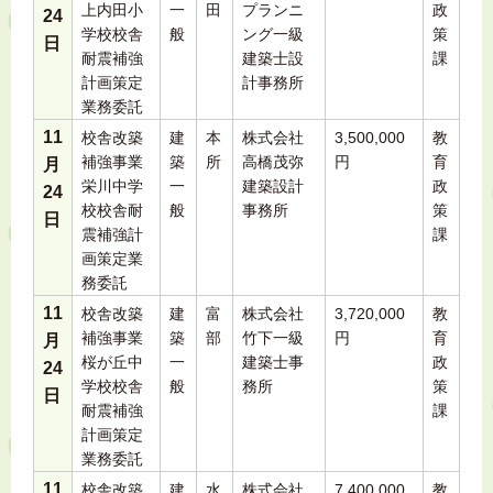
上内田小
一
田
プランニ
政
24
学校校舎
般
ング一級
策
日
耐震補強
建築士設
課
計画策定
計事務所
業務委託
11
校舎改築
建
本
株式会社
3,500,000
教
補強事業
築
所
高橋茂弥
円
育
月
栄川中学
一
建築設計
政
24
校校舎耐
般
事務所
策
日
震補強計
課
画策定業
務委託
11
校舎改築
建
富
株式会社
3,720,000
教
補強事業
築
部
竹下一級
円
育
月
桜が丘中
一
建築士事
政
24
学校校舎
般
務所
策
日
耐震補強
課
計画策定
業務委託
11
校舎改築
建
水
株式会社
7,400,000
教