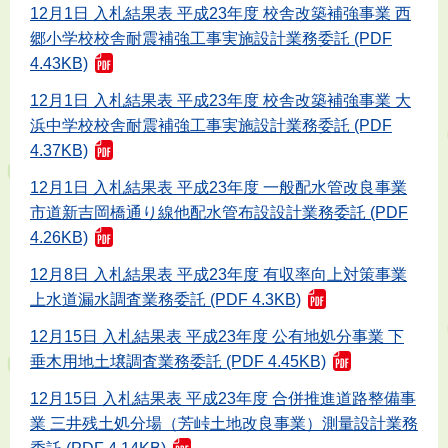
12月1日 入札結果表 平成23年度 校舎改築補強事業 西
郷小学校校舎耐震補強工事実施設計業務委託 (PDF
4.43KB)
12月1日 入札結果表 平成23年度 校舎改築補強事業 大
浜中学校校舎耐震補強工事実施設計業務委託 (PDF
4.37KB)
12月1日 入札結果表 平成23年度 一般配水管改良事業
市道新吉岡橋通り線他配水管布設設計業務委託 (PDF
4.26KB)
12月8日 入札結果表 平成23年度 有収率向上対策事業
上水道漏水調査業務委託 (PDF 4.3KB)
12月15日 入札結果表 平成23年度 公有地処分事業 下
垂木用地土壌調査業務委託 (PDF 4.45KB)
12月15日 入札結果表 平成23年度 合併推進道路整備事
業 三井残土処分場（芳峠土地改良事業）測量設計業務