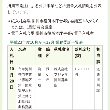
掛川市発注による公共事業などの競争入札情報を公表
しています。
紙入札会場 掛川市役所本庁舎4階 会議室1-AからC
または、1階防災会議室
電子入札会場 掛川市役所本庁舎4階 電子入札室
平成23年度10月から12月 業務委託一覧表
入
名称
業
箇
落札業者
落札金額
担
札
種
所
(抜)
当
日
課
10
市単河川
測
緑
株式会社
1,200,000
道
整備事業
量
ケ
フジヤマ
円
路
月
上張地区
一
丘
掛川営業
河
20
第一雨水
般
所
川
日
渠浸水対
課
策に伴う
測量設計
業務委託