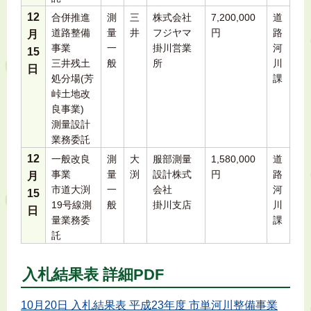
12
合併推進
測
三
株式会社
7,200,000
道
道路整備
量
井
フジヤマ
円
路
月
事業
一
掛川営業
河
15
三井残土
般
所
川
日
処分場(芳
課
峠土地改
良事業)
測量設計
業務委託
12
一般改良
測
大
服部測量
1,580,000
道
事業
量
渕
設計株式
円
路
月
市道大渕
一
会社
河
15
19号線測
般
掛川支店
川
日
量業務委
課
託
入札結果表 詳細PDF
10月20日 入札結果表 平成23年度 市単河川整備事業