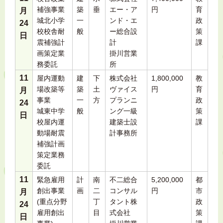
補強事業
築
垂
エー・ア
円
育
月
城北小学
一
ンド・エ
政
24
校校舎耐
般
ー総合設
策
日
震補強計
計
課
画策定業
掛川営業
務委託
所
11
屋内運動
建
下
株式会社
1,800,000
教
場改築等
築
土
ヴァイス
円
育
月
事業
一
方
プランニ
政
24
城東中学
般
ング一級
策
日
校屋内運
建築士設
課
動場耐震
計事務所
補強計画
策定業務
委託
11
緊急雇用
計
南
不二総合
5,200,000
都
創出事業
画
二
コンサル
円
市
月
(重点分野
丁
タント株
政
24
雇用創出
目
式会社
策
日