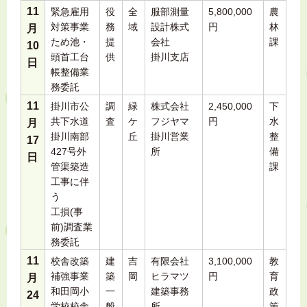
11
緊急雇用
役
全
服部測量
5,800,000
農
対策事業
務
域
設計株式
円
林
月
ため池・
提
会社
課
10
頭首工台
供
掛川支店
日
帳整備業
務委託
11
掛川市公
調
緑
株式会社
2,450,000
下
共下水道
査
ケ
フジヤマ
円
水
月
掛川南部
丘
掛川営業
整
17
427号外
所
備
日
管渠築造
課
工事に伴
う
工損(事
前)調査業
務委託
11
校舎改築
建
吉
有限会社
3,100,000
教
補強事業
築
岡
ヒラマツ
円
育
月
和田岡小
一
建築事務
政
24
学校校舎
般
所
策