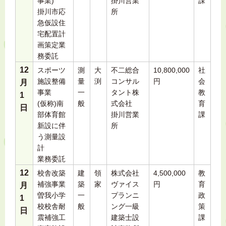
事業)
掛川営業
課
掛川市応
所
急仮設住
宅配置計
画策定業
務委託
12
スポーツ
測
大
不二総合
10,800,000
社
施設整備
量
渕
コンサル
円
会
月
事業
一
タント株
教
1
(仮称)南
般
式会社
育
日
部体育館
掛川営業
課
新設に伴
所
う測量設
計
業務委託
12
校舎改築
建
領
株式会社
4,500,000
教
補強事業
築
家
ヴァイス
円
育
月
曽我小学
一
プランニ
政
1
校校舎耐
般
ング一級
策
日
震補強工
建築士設
課