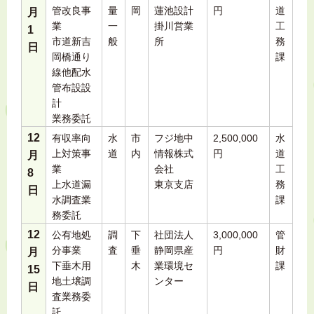
管改良事
量
岡
蓮池設計
円
道
月
業
一
掛川営業
工
1
市道新吉
般
所
務
日
岡橋通り
課
線他配水
管布設設
計
業務委託
12
有収率向
水
市
フジ地中
2,500,000
水
上対策事
道
内
情報株式
円
道
月
業
会社
工
8
上水道漏
東京支店
務
日
水調査業
課
務委託
12
公有地処
調
下
社団法人
3,000,000
管
分事業
査
垂
静岡県産
円
財
月
下垂木用
木
業環境セ
課
15
地土壌調
ンター
日
査業務委
託