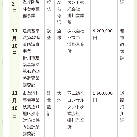
海岸防災
提
か
タント株
課
2
林台帳整
供
ら
式会社
日
備事業
今
掛川営業
沢
所
11
建築基準
調
全
株式会社
9,200,000
都
法第42条
査
域
パスコ
円
市
月
道路調査
浜松営業
政
10
事業
所
策
日
掛川市建
課
築基準法
第42条道
路調査業
務委託
11
市単河川
測
大
不二総合
1,500,000
道
整備事業
量
池
コンサル
円
路
月
秋葉通り
設
タント株
河
10
地区浸水
計
式会社
川
日
対策に伴
掛川営業
課
う設計業
所
務委託