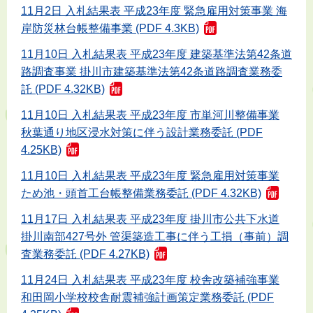
11月2日 入札結果表 平成23年度 緊急雇用対策事業 海
岸防災林台帳整備事業 (PDF 4.3KB)
11月10日 入札結果表 平成23年度 建築基準法第42条道
路調査事業 掛川市建築基準法第42条道路調査業務委
託 (PDF 4.32KB)
11月10日 入札結果表 平成23年度 市単河川整備事業
秋葉通り地区浸水対策に伴う設計業務委託 (PDF
4.25KB)
11月10日 入札結果表 平成23年度 緊急雇用対策事業
ため池・頭首工台帳整備業務委託 (PDF 4.32KB)
11月17日 入札結果表 平成23年度 掛川市公共下水道
掛川南部427号外 管渠築造工事に伴う工損（事前）調
査業務委託 (PDF 4.27KB)
11月24日 入札結果表 平成23年度 校舎改築補強事業
和田岡小学校校舎耐震補強計画策定業務委託 (PDF