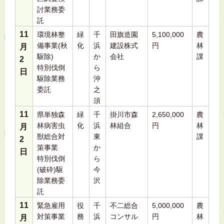
討業務委
託
11
環境林整
緑
千
田旗造園
5,100,000
農
備事業(秋
化
浜
建設株式
円
林
月
駆除)
か
会社
課
2
特別伐倒
ら
日
駆除業務
沖
委託
之
須
11
県単独森
緑
千
掛川市森
2,650,000
農
林病害虫
化
浜
林組合
円
林
月
獣総合対
東
課
2
策事業
か
日
特別伐倒
ら
(破砕)駆
今
除業務委
沢
託
11
緊急雇用
役
千
不二総合
5,000,000
農
対策事業
務
浜
コンサル
円
林
月