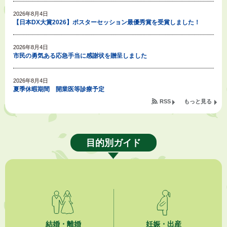
2026年8月4日
【日本DX大賞2026】ポスターセッション最優秀賞を受賞しました！
2026年8月4日
市民の勇気ある応急手当に感謝状を贈呈しました
2026年8月4日
夏季休暇期間 開業医等診療予定
RSS
もっと見る
2026年8月3日
「水道カルテ」の公表について
目的別ガイド
2026年8月3日
企業版ふるさと納税（地方創生応援税制）のお願い
2026年8月3日
【参加者募集】プロ棋士から学ぼう！はじめての将棋教室
2026年8月1日
「かけがわ手話動画」で手話を学ぼう！
結婚・離婚
妊娠・出産