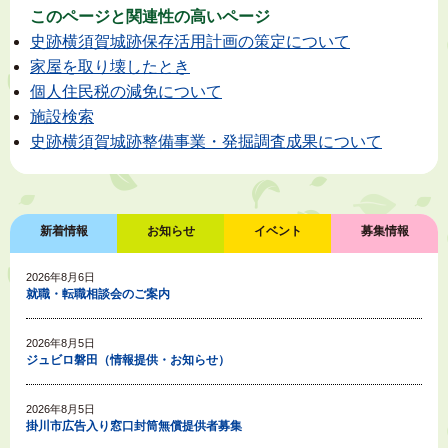
このページと
関連性の高いページ
史跡横須賀城跡保存活用計画の策定について
家屋を取り壊したとき
個人住民税の減免について
施設検索
史跡横須賀城跡整備事業・発掘調査成果について
新着情報
お知らせ
イベント
募集情報
2026年8月6日
就職・転職相談会のご案内
2026年8月5日
ジュビロ磐田（情報提供・お知らせ）
2026年8月5日
掛川市広告入り窓口封筒無償提供者募集