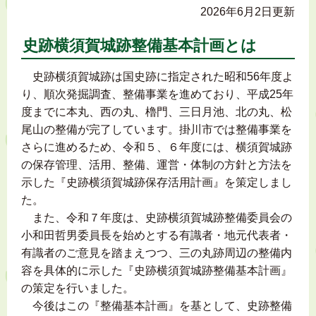
2026年6月2日更新
史跡横須賀城跡整備基本計画とは
史跡横須賀城跡は国史跡に指定された昭和56年度よ
り、順次発掘調査、整備事業を進めており、平成25年
度までに本丸、西の丸、櫓門、三日月池、北の丸、松
尾山の整備が完了しています。掛川市では整備事業を
さらに進めるため、令和５、６年度には、横須賀城跡
の保存管理、活用、整備、運営・体制の方針と方法を
示した『史跡横須賀城跡保存活用計画』を策定しまし
た。
また、令和７年度は、史跡横須賀城跡整備委員会の
小和田哲男委員長を始めとする有識者・地元代表者・
有識者のご意見を踏まえつつ、三の丸跡周辺の整備内
容を具体的に示した『史跡横須賀城跡整備基本計画』
の策定を行いました。
今後はこの『整備基本計画』を基として、史跡整備