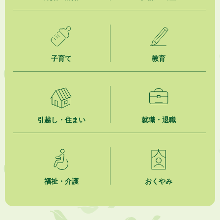
2026年8月1日
市民活動カレンダー（リスト形式）
2026年8月1日
子育て
教育
今月の広報かけがわ
2026年8月1日
市議会だより 第100号 (令和8年8月1日発行)を掲載しました
2026年7月31日
引越し・住まい
就職・退職
人材育成講座 かけがわまちづくりラボ2026
2026年7月31日
掛川市市民チャレンジ公募事業「Re-KAKEGAWA（リ・カケガワ）～空
き家で出会うもったいないの宝物～」開催！！
福祉・介護
おくやみ
2026年7月31日
水の日・水の週間ご存じですか？