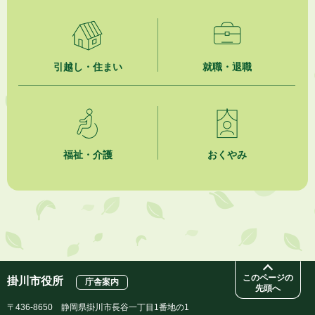
2026年8月4日
【日本DX大賞2026】ポスターセッション最優秀賞を受賞しました！
引越し・住まい
就職・退職
2026年8月4日
市民の勇気ある応急手当に感謝状を贈呈しました
2026年8月4日
夏季休暇期間 開業医等診療予定
福祉・介護
おくやみ
2026年8月3日
「水道カルテ」の公表について
2026年8月3日
企業版ふるさと納税（地方創生応援税制）のお願い
このページの
掛川市役所
庁舎案内
先頭へ
〒436-8650 静岡県掛川市長谷一丁目1番地の1