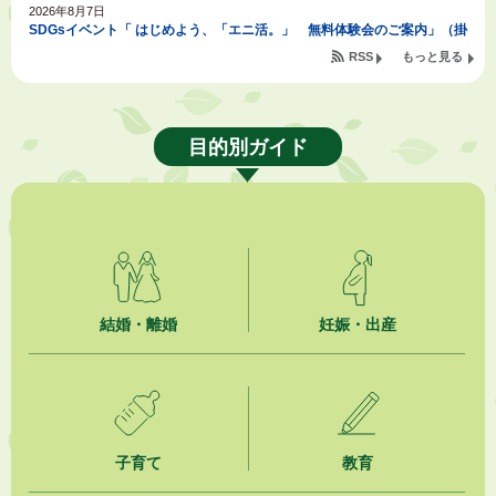
2026年8月7日
SDGsイベント「 はじめよう、「エニ活。」 無料体験会のご案内」（掛
川東病院×エニタイムフィットネス掛川店)
RSS
もっと見る
2026年8月7日
「掛川の教育<統計書>」について
目的別ガイド
2026年8月6日
熱中症対策「クーリングシェルター」の設置について
2026年8月6日
就職・転職相談会のご案内
2026年8月6日
結婚・離婚
妊娠・出産
「お茶を知る・体験する講座」を開催します
2026年8月5日
ジュビロ磐田（情報提供・お知らせ）
子育て
教育
2026年8月5日
掛川市広告入り窓口封筒無償提供者募集