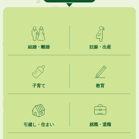
2026年8月4日
【日本DX大賞2026】ポスターセッション最優秀賞を受賞しました！
2026年8月4日
市民の勇気ある応急手当に感謝状を贈呈しました
2026年8月4日
夏季休暇期間 開業医等診療予定
結婚・離婚
妊娠・出産
2026年8月3日
「水道カルテ」の公表について
2026年8月3日
子育て
教育
企業版ふるさと納税（地方創生応援税制）のお願い
2026年8月3日
【参加者募集】プロ棋士から学ぼう！はじめての将棋教室
2026年8月1日
引越し・住まい
就職・退職
「かけがわ手話動画」で手話を学ぼう！