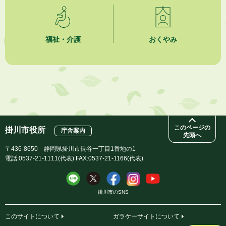
2026年8月1日
市民活動カレンダー（リスト形式）
福祉・介護
おくやみ
2026年8月1日
今月の広報かけがわ
2026年8月1日
市議会だより 第100号 (令和8年8月1日発行)を掲載しました
このページの
掛川市役所
庁舎案内
先頭へ
〒436-8650 静岡県掛川市長谷一丁目1番地の1
電話:0537-21-1111(代表) FAX:0537-21-1166(代表)
掛川市のSNS
このサイトについて
ガラケーサイトについて