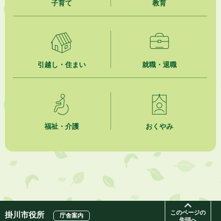
子育て
教育
企業版ふるさと納税（地方創生応援税制）のお願い
2026年8月3日
【参加者募集】プロ棋士から学ぼう！はじめての将棋教室
2026年8月1日
引越し・住まい
就職・退職
「かけがわ手話動画」で手話を学ぼう！
2026年8月1日
市民活動カレンダー（リスト形式）
福祉・介護
おくやみ
2026年8月1日
今月の広報かけがわ
2026年8月1日
市議会だより 第100号 (令和8年8月1日発行)を掲載しました
このページの
掛川市役所
庁舎案内
先頭へ