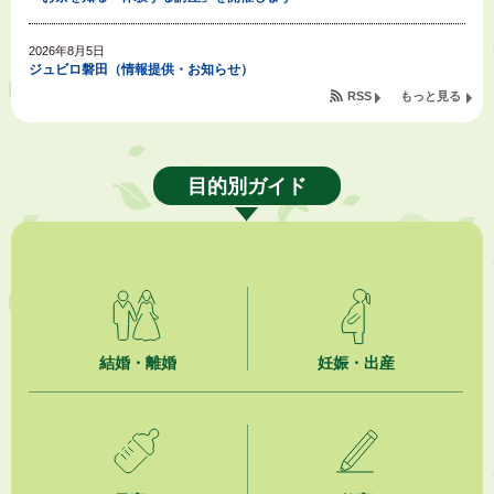
2026年8月5日
ジュビロ磐田（情報提供・お知らせ）
RSS
もっと見る
2026年8月5日
掛川市広告入り窓口封筒無償提供者募集
目的別ガイド
2026年8月4日
【日本DX大賞2026】ポスターセッション最優秀賞を受賞しました！
2026年8月4日
市民の勇気ある応急手当に感謝状を贈呈しました
2026年8月4日
夏季休暇期間 開業医等診療予定
結婚・離婚
妊娠・出産
2026年8月3日
「水道カルテ」の公表について
2026年8月3日