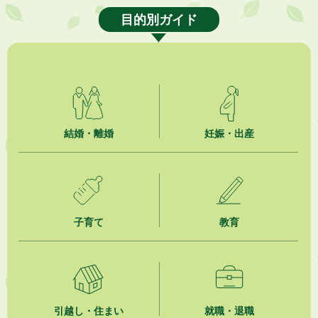
「お茶を知る・体験する講座」を開催します
目的別ガイド
2026年8月5日
ジュビロ磐田（情報提供・お知らせ）
2026年8月5日
掛川市広告入り窓口封筒無償提供者募集
2026年8月4日
結婚・離婚
妊娠・出産
【日本DX大賞2026】ポスターセッション最優秀賞を受賞しました！
2026年8月4日
市民の勇気ある応急手当に感謝状を贈呈しました
子育て
教育
2026年8月4日
夏季休暇期間 開業医等診療予定
2026年8月3日
「水道カルテ」の公表について
引越し・住まい
就職・退職