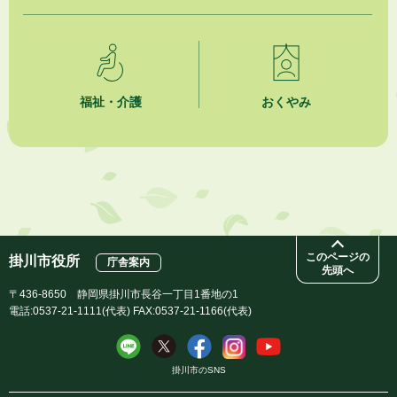
2026年8月3日
企業版ふるさと納税（地方創生応援税制）のお願い
2026年8月3日
【参加者募集】プロ棋士から学ぼう！はじめての将棋教室
福祉・介護
おくやみ
2026年8月1日
「かけがわ手話動画」で手話を学ぼう！
2026年8月1日
市民活動カレンダー（リスト形式）
このページの
掛川市役所
庁舎案内
先頭へ
〒436-8650 静岡県掛川市長谷一丁目1番地の1
電話:0537-21-1111(代表) FAX:0537-21-1166(代表)
掛川市のSNS