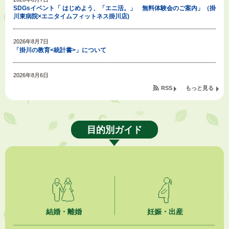
SDGsイベント「 はじめよう、「エニ活。」 無料体験会のご案内」（掛
川東病院×エニタイムフィットネス掛川店)
2026年8月7日
「掛川の教育<統計書>」について
2026年8月6日
令和８年度公民館等（大東北公民館、大須賀中央公民館）講座のお知らせ
RSS
もっと見る
2026年8月6日
熱中症対策「クーリングシェルター」の設置について
目的別ガイド
2026年8月6日
就職・転職相談会のご案内
2026年8月6日
「お茶を知る・体験する講座」を開催します
2026年8月5日
結婚・離婚
妊娠・出産
ジュビロ磐田（情報提供・お知らせ）