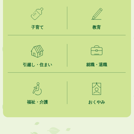
2026年8月5日
掛川市広告入り窓口封筒無償提供者募集
子育て
教育
2026年8月4日
【日本DX大賞2026】ポスターセッション最優秀賞を受賞しました！
2026年8月4日
市民の勇気ある応急手当に感謝状を贈呈しました
引越し・住まい
就職・退職
2026年8月4日
夏季休暇期間 開業医等診療予定
2026年8月3日
「水道カルテ」の公表について
福祉・介護
おくやみ
2026年8月3日
企業版ふるさと納税（地方創生応援税制）のお願い
2026年8月3日
【参加者募集】プロ棋士から学ぼう！はじめての将棋教室