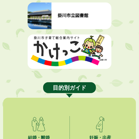
2026年8月7日
令和８年度掛川市空き家活用モデル事業費補助金
2026年8月7日
指定管理者公募中の施設について
2026年8月7日
安全に花火を楽しみましょう
2026年8月7日
SDGsイベント「 はじめよう、「エニ活。」 無料体験会のご案内」（掛
川東病院×エニタイムフィットネス掛川店)
目的別ガイド
2026年8月7日
「掛川の教育<統計書>」について
2026年8月7日
大須賀物産センター（旧サンサンファーム） の利活用に関するサウンデ
ィング調査
結婚・離婚
妊娠・出産