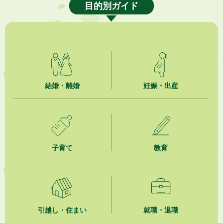
目的別ガイド
2026年8月6日
熱中症対策「クーリングシェルター」の設置について
2026年8月6日
就職・転職相談会のご案内
2026年8月6日
結婚・離婚
妊娠・出産
「お茶を知る・体験する講座」を開催します
2026年8月5日
ジュビロ磐田（情報提供・お知らせ）
子育て
教育
2026年8月5日
掛川市広告入り窓口封筒無償提供者募集
2026年8月4日
【日本DX大賞2026】ポスターセッション最優秀賞を受賞しました！
引越し・住まい
就職・退職
2026年8月4日