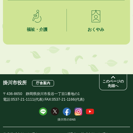
市民の勇気ある応急手当に感謝状を贈呈しました
2026年8月4日
夏季休暇期間 開業医等診療予定
福祉・介護
おくやみ
2026年8月3日
「水道カルテ」の公表について
2026年8月3日
企業版ふるさと納税（地方創生応援税制）のお願い
このページの
掛川市役所
庁舎案内
先頭へ
〒436-8650 静岡県掛川市長谷一丁目1番地の1
電話:0537-21-1111(代表) FAX:0537-21-1166(代表)
掛川市のSNS