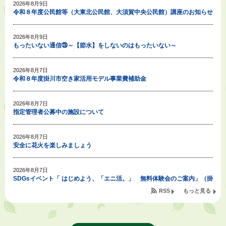
2026年8月9日
令和８年度公民館等（大東北公民館、大須賀中央公民館）講座のお知らせ
2026年8月9日
もったいない通信㉘～【節水】をしないのはもったいない～
2026年8月7日
令和８年度掛川市空き家活用モデル事業費補助金
2026年8月7日
指定管理者公募中の施設について
2026年8月7日
安全に花火を楽しみましょう
2026年8月7日
SDGsイベント「 はじめよう、「エニ活。」 無料体験会のご案内」（掛
川東病院×エニタイムフィットネス掛川店)
RSS
もっと見る
2026年8月7日
「掛川の教育<統計書>」について