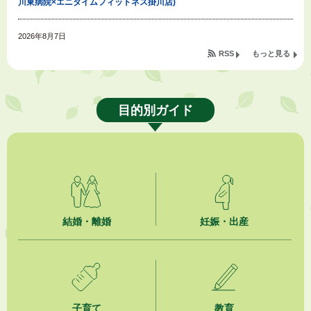
川東病院×エニタイムフィットネス掛川店)
2026年8月7日
「掛川の教育<統計書>」について
RSS
もっと見る
2026年8月6日
令和８年度公民館等（大東北公民館、大須賀中央公民館）講座のお知らせ
目的別ガイド
2026年8月6日
熱中症対策「クーリングシェルター」の設置について
2026年8月6日
就職・転職相談会のご案内
2026年8月6日
結婚・離婚
妊娠・出産
「お茶を知る・体験する講座」を開催します
2026年8月5日
ジュビロ磐田（情報提供・お知らせ）
子育て
教育
2026年8月5日