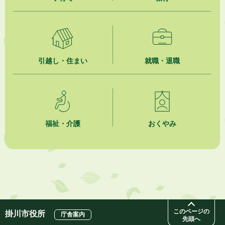
掛川市広告入り窓口封筒無償提供者募集
2026年8月4日
【日本DX大賞2026】ポスターセッション最優秀賞を受賞しました！
引越し・住まい
就職・退職
2026年8月4日
市民の勇気ある応急手当に感謝状を贈呈しました
2026年8月4日
夏季休暇期間 開業医等診療予定
福祉・介護
おくやみ
2026年8月3日
「水道カルテ」の公表について
2026年8月3日
企業版ふるさと納税（地方創生応援税制）のお願い
このページの
掛川市役所
庁舎案内
先頭へ