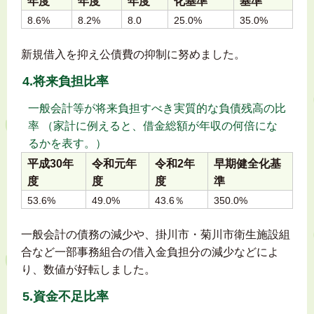
年度
年度
年度
化基準
基準
8.6%
8.2%
8.0
25.0%
35.0%
新規借入を抑え公債費の抑制に努めました。
4.将来負担比率
一般会計等が将来負担すべき実質的な負債残高の比
率 （家計に例えると、借金総額が年収の何倍にな
るかを表す。）
平成30年
令和元年
令和2年
早期健全化基
度
度
度
準
53.6%
49.0%
43.6％
350.0%
一般会計の債務の減少や、掛川市・菊川市衛生施設組
合など一部事務組合の借入金負担分の減少などによ
り、数値が好転しました。
5.資金不足比率