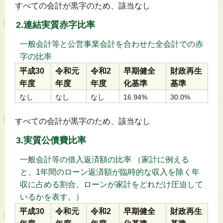
すべての会計が黒字のため、該当なし
2.連結実質赤字比率
一般会計等と公営事業会計を合わせた全会計での赤
字の比率
平成30
令和元
令和2
早期健全
財政再生
年度
年度
年度
化基準
基準
なし
なし
なし
16.94%
30.0%
すべての会計が黒字のため、該当なし
3.実質公債費比率
一般会計等の借入返済額の比率 （家計に例える
と、1年間のローン返済額が臨時的な収入を除く年
収に占める割合。ローンが家計をどれだけ圧迫して
いるかを表す。）
平成30
令和元
令和2
早期健全
財政再生