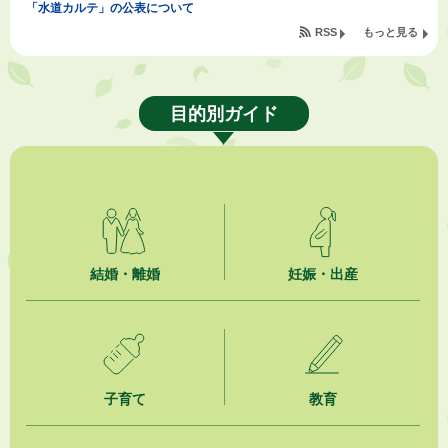
「水道カルテ」の公表について
RSS
もっと見る
2026年8月3日
企業版ふるさと納税（地方創生応援税制）のお願い
目的別ガイド
2026年8月3日
【参加者募集】プロ棋士から学ぼう！はじめての将棋教室
2026年8月1日
「かけがわ手話動画」で手話を学ぼう！
2026年8月1日
市民活動カレンダー（リスト形式）
結婚・離婚
妊娠・出産
2026年8月1日
今月の広報かけがわ
2026年8月1日
子育て
教育
市議会だより 第100号 (令和8年8月1日発行)を掲載しました