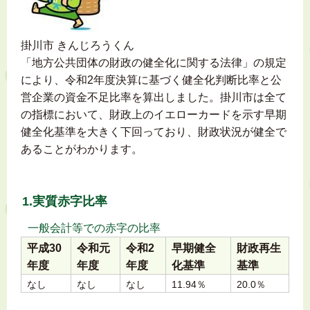
掛川市 きんじろうくん
「地方公共団体の財政の健全化に関する法律」の規定
により、令和2年度決算に基づく健全化判断比率と公
営企業の資金不足比率を算出しました。掛川市は全て
の指標において、財政上のイエローカードを示す早期
健全化基準を大きく下回っており、財政状況が健全で
あることがわかります。
1.実質赤字比率
一般会計等での赤字の比率
平成30
令和元
令和2
早期健全
財政再生
年度
年度
年度
化基準
基準
なし
なし
なし
11.94％
20.0％