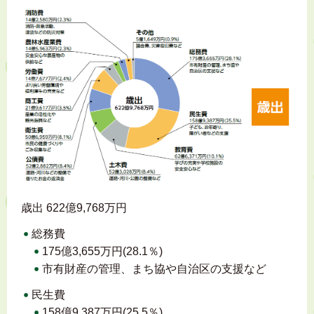
歳出 622億9,768万円
総務費
175億3,655万円(28.1％)
市有財産の管理、まち協や自治区の支援など
民生費
158億9,387万円(25.5％)