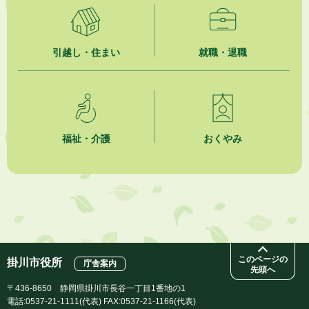
2026年7月31日
人材育成講座 かけがわまちづくりラボ2026
2026年7月31日
引越し・住まい
就職・退職
掛川市市民チャレンジ公募事業「Re-KAKEGAWA（リ・カケガワ）～空
き家で出会うもったいないの宝物～」開催！！
2026年7月31日
水の日・水の週間ご存じですか？
福祉・介護
おくやみ
2026年7月31日
掛川市自主運行バス掛川大須賀線について
2026年7月31日
令和８年熊本地震への義援金
このページの
掛川市役所
庁舎案内
先頭へ
〒436-8650 静岡県掛川市長谷一丁目1番地の1
電話:0537-21-1111(代表) FAX:0537-21-1166(代表)