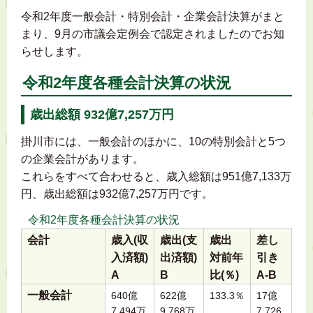
令和2年度一般会計・特別会計・企業会計決算がまと
まり、9月の市議会定例会で認定されましたのでお知
らせします。
令和2年度各種会計決算の状況
歳出総額 932億7,257万円
掛川市には、一般会計のほかに、10の特別会計と5つ
の企業会計があります。
これらをすべて合わせると、歳入総額は951億7,133万
円、歳出総額は932億7,257万円です。
令和2年度各種会計決算の状況
会計
歳入(収
歳出(支
歳出
差し
入済額)
出済額)
対前年
引き
A
B
比(％)
A-B
一般会計
640億
622億
133.3％
17億
7,494万
9,768万
7,726