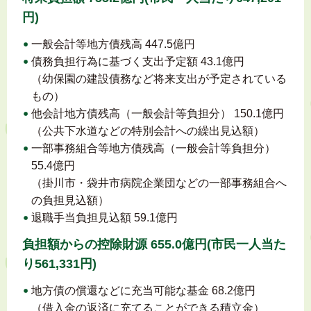
円)
一般会計等地方債残高 447.5億円
債務負担行為に基づく支出予定額 43.1億円
（幼保園の建設債務など将来支出が予定されている
もの）
他会計地方債残高（一般会計等負担分） 150.1億円
（公共下水道などの特別会計への繰出見込額）
一部事務組合等地方債残高（一般会計等負担分）
55.4億円
（掛川市・袋井市病院企業団などの一部事務組合へ
の負担見込額）
退職手当負担見込額 59.1億円
負担額からの控除財源 655.0億円(市民一人当た
り561,331円)
地方債の償還などに充当可能な基金 68.2億円
（借入金の返済に充てることができる積立金）