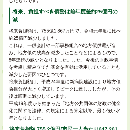
したものです。
将来、負担すべき債務は前年度差約25億円の
減
将来負担額は、755億1,867万円で、令和元年度に比べ
約25億円減少しました。
これは、一般会計や一部事務組合の地方債償還が進
み、地方債の残高が減少したことなどによるもので、
8年連続の減少となりました。また、今後の財政事情
を考慮し積み立てた基金を有効に活用していることも
減少した要因のひとつです。
将来負担額は、平成24年度に新病院建設により地方債
負担分が大きく増加してピークに達しましたが、その
後は順調に減少しています。
平成19年度から始まった「地方公共団体の財政の健全
化に関する法律」の規定による算定以降、最も低い水
準となりました。
将来負担額 755.2億円(市民一人当たり647,201