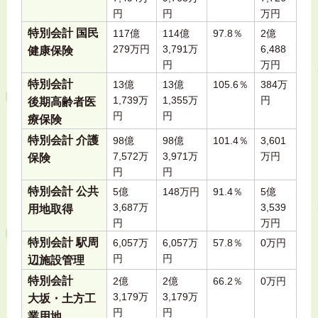
円
円
万円
特別会計 国民
117億
114億
97.8％
2億
279万円
3,791万
6,488
健康保険
円
万円
特別会計
13億
13億
105.6％
384万
1,739万
1,355万
円
後期高齢者医
円
円
療保険
特別会計 介護
98億
98億
101.4％
3,601
7,572万
3,971万
万円
保険
円
円
特別会計 公共
5億
148万円
91.4％
5億
3,687万
3,539
用地取得
円
万円
特別会計 駅周
6,057万
6,057万
57.8％
0万円
円
円
辺施設管理
特別会計
2億
2億
66.2％
0万円
3,179万
3,179万
大坂・土方工
円
円
業用地