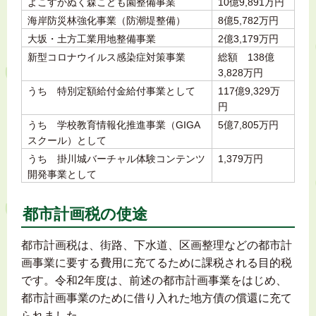
よこすかぬく森こども園整備事業
10億9,891万円
海岸防災林強化事業（防潮堤整備）
8億5,782万円
大坂・土方工業用地整備事業
2億3,179万円
新型コロナウイルス感染症対策事業
総額 138億
3,828万円
うち 特別定額給付金給付事業として
117億9,329万
円
うち 学校教育情報化推進事業（GIGA
5億7,805万円
スクール）として
うち 掛川城バーチャル体験コンテンツ
1,379万円
開発事業として
都市計画税の使途
都市計画税は、街路、下水道、区画整理などの都市計
画事業に要する費用に充てるために課税される目的税
です。令和2年度は、前述の都市計画事業をはじめ、
都市計画事業のために借り入れた地方債の償還に充て
られました。